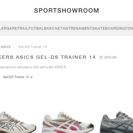
LERGARE
TRAIL
FOTBAL
BASCHET
ANTRENAMENT
SKATEBOARDING
TEN
ASICS
Gel-DS Trainer 14
ERS ASICS GEL-DS TRAINER 14
32 articole
excentric asimetric din arhivele ASICS.
Gel-DS Trainer 14