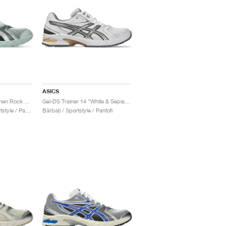
ASICS
Gel-DS Trainer 14 "Lichen Rock & Pure Silver"
Gel-DS Trainer 14 "White & Sepia Brown"
Bărbați & Femei / Sportstyle / Pantofi
Bărbați / Sportstyle / Pantofi