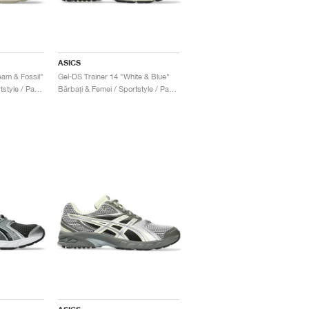
ASICS
eam & Fossil"
Gel-DS Trainer 14 "White & Blue"
Bărbați & Femei / Sportstyle / Pantofi
Bărbați & Femei / Sportstyle / Pantofi