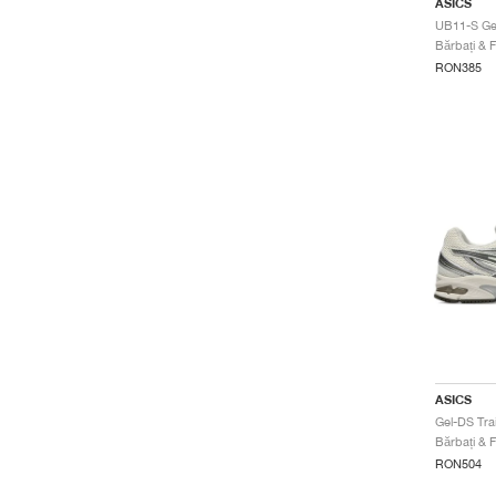
ASICS
RON385
ASICS
RON504