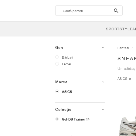
search-
btn
SPORTSTYLE
A
Gen
Pantofi
Bărbați
SNEAK
Femei
Un adidaș 
ASICS
Marca
ASICS
Colecție
Gel-DS Trainer 14