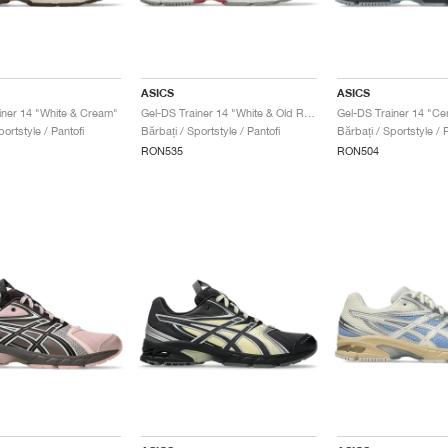
ASICS
ASICS
iner 14 "White & Cream"
Gel-DS Trainer 14 "White & Old Rose"
portstyle / Pantofi
Bărbați / Sportstyle / Pantofi
Bărbați / Sportstyle / P
RON535
RON504