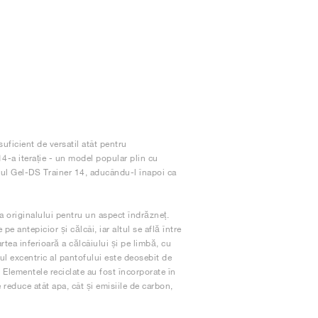
uficient de versatil atât pentru
14-a iterație - un model popular plin cu
elul Gel-DS Trainer 14, aducându-l înapoi ca
 originalului pentru un aspect îndrăzneț.
pe antepicior și călcâi, iar altul se află între
tea inferioară a călcâiului și pe limbă, cu
ul excentric al pantofului este deosebit de
. Elementele reciclate au fost încorporate în
 reduce atât apa, cât și emisiile de carbon,