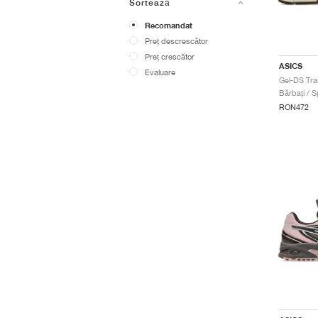
Sortează
Recomandat
Preț descrescător
Preț crescător
ASICS
Evaluare
Gel-DS Tra
Bărbați / S
RON472