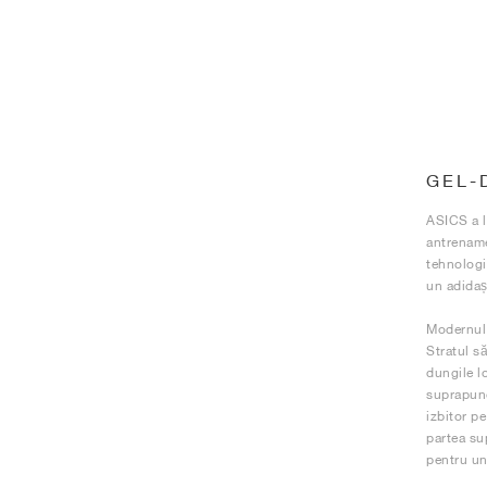
GEL-
ASICS a l
antrename
tehnologi
un adidaș 
Modernul 
Stratul să
dungile l
suprapune
izbitor pe
partea su
pentru un