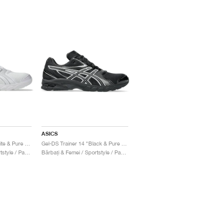
ASICS
Gel-DS Trainer 14 "White & Pure Silver"
Gel-DS Trainer 14 "Black & Pure Silver"
Bărbați & Femei / Sportstyle / Pantofi
Bărbați & Femei / Sportstyle / Pantofi