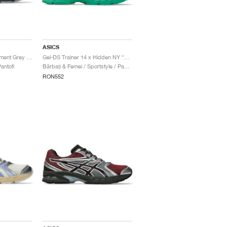
ASICS
Gel-DS Trainer 14 "Cement Grey & Obsidian Grey"
Gel-DS Trainer 14 x Hidden NY "White & Blarney"
antofi
Bărbați & Femei / Sportstyle / Pantofi
RON552