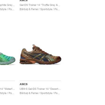
ASICS
Gel-DS Trainer 14 "Graphite Grey & Fern"
Gel-DS Trainer 14 "Truffle Grey & Pure Silver"
Bărbați & Femei / Sportstyle / Pantofi
Bărbați & Femei / Sportstyle / Pantofi
ASICS
UB9-S Gel-DS Trainer 14 "Waterfall & Lichen Rock"
UB9-S Gel-DS Trainer 14 "Desert Camp & Piquant Orange"
Bărbați & Femei / Sportstyle / Pantofi
Bărbați & Femei / Sportstyle / Pantofi