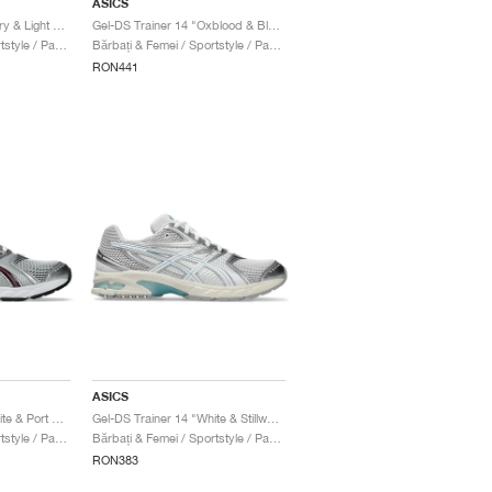
ASICS
Gel-DS Trainer 14 "Ivory & Light Sapphire"
Gel-DS Trainer 14 "Oxblood & Black"
Bărbați & Femei / Sportstyle / Pantofi
Bărbați & Femei / Sportstyle / Pantofi
RON441
ASICS
Gel-DS Trainer 14 "White & Port Royal"
Gel-DS Trainer 14 "White & Stillwater"
Bărbați & Femei / Sportstyle / Pantofi
Bărbați & Femei / Sportstyle / Pantofi
RON383