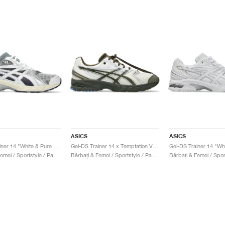
ASICS
ASICS
Gel-DS Trainer 14 "White & Pure Silver"
Gel-DS Trainer 14 x Temptation Vacation "Tune out, dial in"
Bărbați & Femei / Sportstyle / Pantofi
Bărbați & Femei / Sportstyle / Pantofi