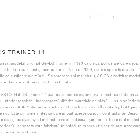
1
DS TRAINER 14
ansat modelul original Gel-DS Trainer în 1995 ca un pantof de alergare ușor, s
ntele de zi cu zi, cât și pentru curse. Până în 2009, seria a ajuns la cea de-a 
ile de susținere ale mărcii. Șaisprezece ani mai târziu, ASICS a revizitat mod
de lifestyle axat pe confort, cu stil retro.
ASICS Gel-DS Trainer 14 păstrează partea superioară asimetrică distinctivă a
u inferior respirabil încorporează diferite materiale de plasă - un tip se întinde 
ogo-urilor ASICS de pe fiecare flanc. O plasă mai strânsă poate fi găsită pe par
ri curbate din piele sintetică care împart aceste panouri contrastante. Design
 călcâi și pe eyestay-ul înclinat, care se apleacă ușor spre antepiciorul medial
perioară, iar șoseta este fabricată folosind un proces eficient de maturare care
 plus de durabilitate.