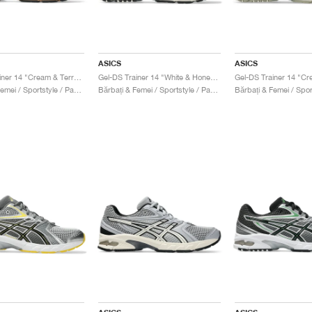
ASICS
ASICS
Gel-DS Trainer 14 "Cream & Terracotta"
Gel-DS Trainer 14 "White & Honey Beige"
Gel-DS Trainer 14 "Cr
Bărbați & Femei / Sportstyle / Pantofi
Bărbați & Femei / Sportstyle / Pantofi