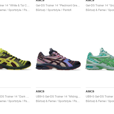
ASICS
ASICS
Gel-DS Trainer 14 "White & Tai Chi Yellow"
Gel-DS Trainer 14 "Piedmont Grey & Ivory"
Bărbați & Femei / Sportstyle / Pantofi
Bărbați / Sportstyle / Pantofi
ASICS
ASICS
UB9-S Gel-DS Trainer 14 "Dark Mustard & Truffle Grey"
UB9-S Gel-DS Trainer 14 "Midnight & Purple Oxide"
Bărbați & Femei / Sportstyle / Pantofi
Bărbați & Femei / Sportstyle / Pantofi