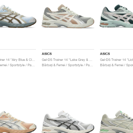
ASICS
ASICS
Gel-DS Trainer 14 "Airy Blue & Clay Canyon"
Gel-DS Trainer 14 "Lake Grey & Mineral Beige"
Bărbați & Femei / Sportstyle / Pantofi
Bărbați & Femei / Sportstyle / Pantofi