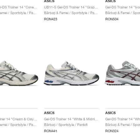
ASICS
ASICS
UB11-S Gel-DS Trainer 14 "Coneflower & Black Coffee"
UB11-S Gel-DS Trainer 14 "Graphite Grey & Oyster White"
Bărbați & Femei / Sportstyle / Pantofi
Bărbați & Femei / Sportstyle / Pantofi
RON423
RON504
ASICS
ASICS
Gel-DS Trainer 14 "Cream & Clay Grey"
Gel-DS Trainer 14 "White & Midnight"
Bărbați & Femei / Sportstyle / Pantofi
Bărbați / Sportstyle / Pantofi
RON441
RON324