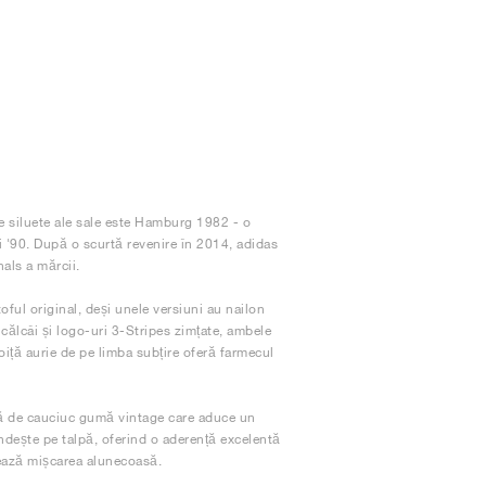
ce siluete ale sale este Hamburg 1982 - o
și '90. După o scurtă revenire în 2014, adidas
nals a mărcii.
oful original, deși unele versiuni au nailon
 călcâi și logo-uri 3-Stripes zimțate, ambele
foiță aurie de pe limba subțire oferă farmecul
pă de cauciuc gumă vintage care aduce un
ndește pe talpă, oferind o aderență excelentă
itează mișcarea alunecoasă.