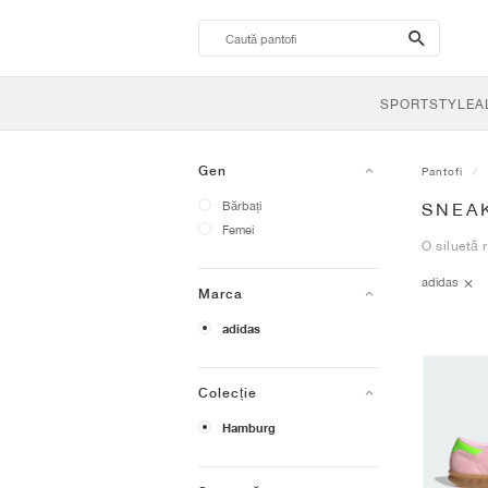
search-
btn
SPORTSTYLE
A
Gen
Pantofi
Bărbați
SNEA
Femei
O siluetă 
adidas
Marca
adidas
Colecție
Hamburg