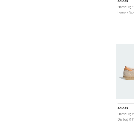
adidas
Femei / Spo
adidas