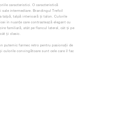
riile caracteristici. O caracteristică
ii sale intermediare. Brandingul Trefoil
talpă, talpă interioară și talon. Culorile
icei în nuanțe care contrastează elegant cu
ire familiară, atât pe flancul lateral, cât și pe
ât și clasic.
un puternic farmec retro pentru pasionații de
și culorile convingătoare sunt cele care îl fac