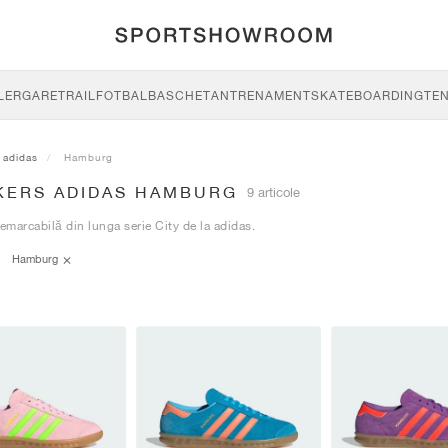
LERGARE
TRAIL
FOTBAL
BASCHET
ANTRENAMENT
SKATEBOARDING
TEN
adidas
Hamburg
KERS ADIDAS HAMBURG
9 articole
remarcabilă din lunga serie City de la adidas.
Hamburg