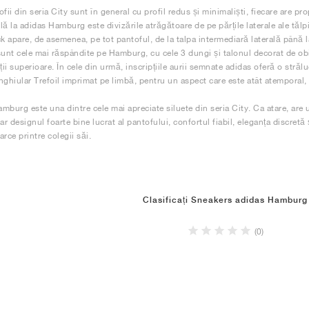
fii din seria City sunt în general cu profil redus și minimaliști, fiecare are prop
lă la adidas Hamburg este divizările atrăgătoare de pe părțile laterale ale tălp
 apare, de asemenea, pe tot pantoful, de la talpa intermediară laterală până la 
sunt cele mai răspândite pe Hamburg, cu cele 3 dungi și talonul decorat de ob
ții superioare. În cele din urmă, inscripțiile aurii semnate adidas oferă o străluc
nghiular Trefoil imprimat pe limbă, pentru un aspect care este atât atemporal, c
mburg este una dintre cele mai apreciate siluete din seria City. Ca atare, are 
ar designul foarte bine lucrat al pantofului, confortul fiabil, eleganța discretă 
rce printre colegii săi.
Clasificați Sneakers adidas Hamburg
(0)