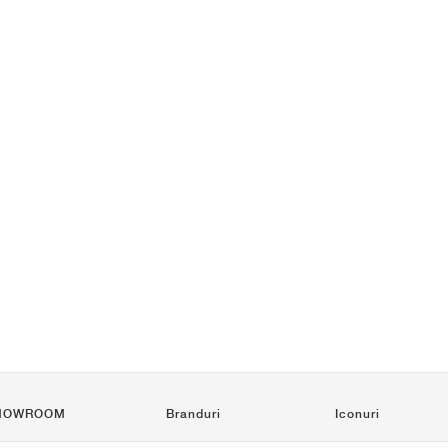
HOWROOM
Branduri
Iconuri
Nike
Air Force 1