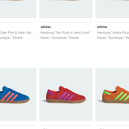
adidas
adidas
Hamburg "Clear Pink & Solar Green"
Hamburg "Sky Rush & Semi Coral"
rtstyle / Pantofi
Femei / Sportstyle / Pantofi
Femei / Sportstyle / Pa