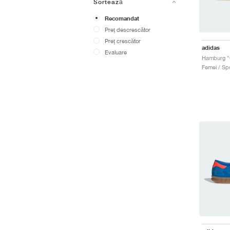
Sortează
Recomandat
Preț descrescător
Preț crescător
adidas
Evaluare
Femei / Spo