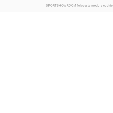
SPORTSHOWROOM folosește module cookie
Contact
Sitemap
România