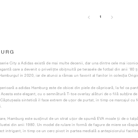
1
BURG
serie City a Adidas există de mai multe decenii, dar una dintre cele mai iconi
egantă care a devenit o priveliște obișnuită pe terasele de fotbal din anii '80 
Hamburgul în 2020, iar de atunci a rămas un favorit al fanilor în colecția Origi
perioară a adidas Hamburg este de obicei din piele de căprioară, la fel ca pant
. Acesta este elegant, cu o semnătură T-toe overlay alături de o filă subțire de
. Căptușeala sintetică îl face extrem de ușor de purtat, în timp ce marcajul cu 
.
are, Hamburg este susținut de un strat ușor de spumă EVA moale și de o tal
luetei din anii 1980. Un model de rulare în formă de fagure de miere se răspâ
ect intrigant, în timp ce un cerc pivot în partea medială a antepiciorului facil