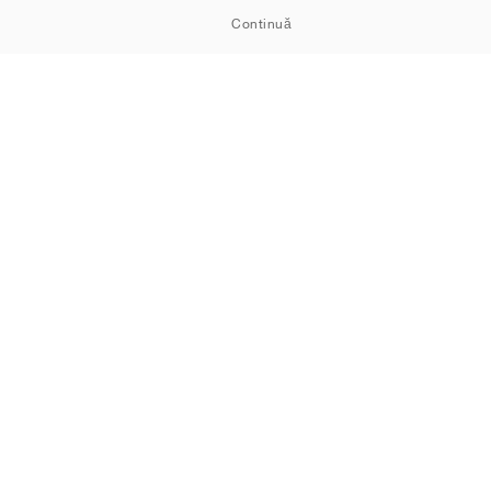
Continuă
OM
Module cookie
Confidențialitate