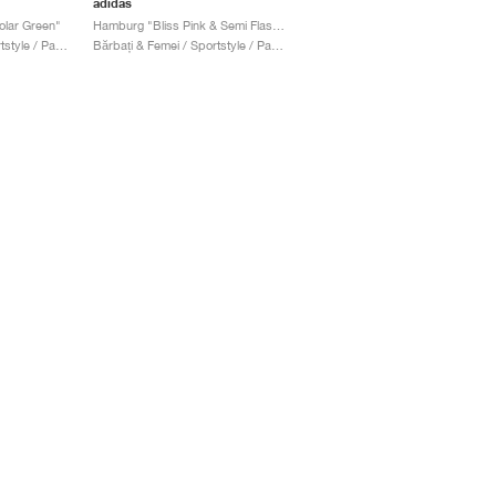
adidas
lar Green"
Hamburg "Bliss Pink & Semi Flash Aqua"
Bărbați & Femei / Sportstyle / Pantofi
Bărbați & Femei / Sportstyle / Pantofi