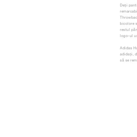
Deși panto
remarcabi
Throwback
bicolore 
restul păr
logo-ul u
Adidas Ha
adidași, d
să se rema