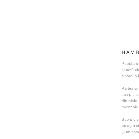
HAM
Populara 
siluetă el
a readus 
Partea su
sau piele
din piele
moștenirii
Sub picio
omagiu si
și un asp