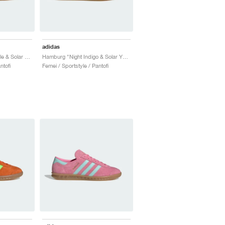
adidas
Hamburg "Active Purple & Solar Red"
Hamburg "Night Indigo & Solar Yellow"
ntofi
Femei / Sportstyle / Pantofi