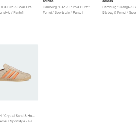
adidas
adidas
Hamburg "Blue Bird & Solar Orange"
Hamburg "Red & Purple Burst"
Hamburg "Orange & So
rtstyle / Pantofi
Femei / Sportstyle / Pantofi
Hamburg 24 "Crystal Sand & Hazy Orange"
Bărbați & Femei / Sportstyle / Pantofi