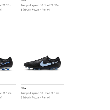
Nike
Tiempo Legend 10 Elite FG "Prism Pack"
Tiempo Legend 10 Elite FG "Mad Ambition Pack"
fi
Bărbați / Fotbal / Pantofi
Nike
Tiempo Legend 10 Elite FG "Shadow Pack"
Tiempo Legend 10 Elite FG "Shadow Pack"
fi
Bărbați / Fotbal / Pantofi