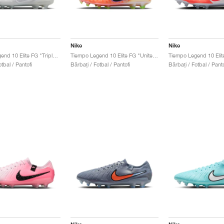
Nike
Nike
Tiempo Legend 10 Elite FG "Triple White"
Tiempo Legend 10 Elite FG "United Pack"
tbal / Pantofi
Bărbați / Fotbal / Pantofi
Bărbați / Fotbal / Panto