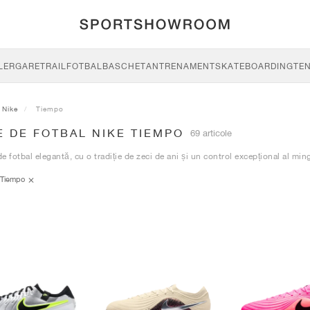
LERGARE
TRAIL
FOTBAL
BASCHET
ANTRENAMENT
SKATEBOARDING
TEN
Nike
Tiempo
 DE FOTBAL NIKE TIEMPO
69 articole
e fotbal elegantă, cu o tradiție de zeci de ani și un control excepțional al ming
Tiempo