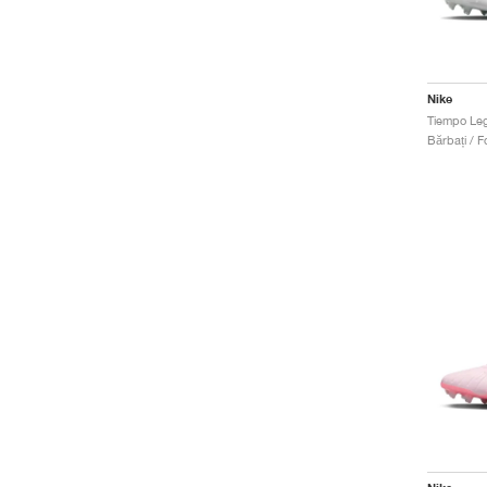
Nike
Bărbați / Fo