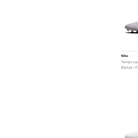
Nike
Bărbați / Fo