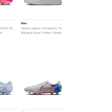
Nike
Tiempo Maestro Elite LV8 FG "Breakout Pack"
Tiempo Legend x Ronaldinho "Touch of Gold"
fi
Bărbați & Femei / Fotbal / Pantofi