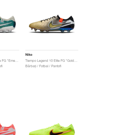
Nike
Tiempo Legend 10 Elite FG "Emerald"
Tiempo Legend 10 Elite FG "Golden Touch"
fi
Bărbați / Fotbal / Pantofi