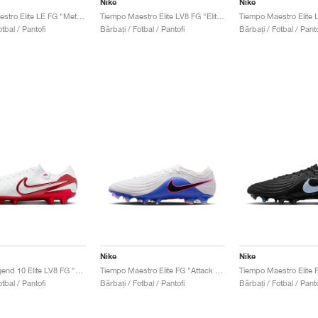
Nike
Nike
Tiempo Maestro Elite LE FG "Metallic Red Bronze"
Tiempo Maestro Elite LV8 FG "Elite Only Pack"
tbal / Pantofi
Bărbați / Fotbal / Pantofi
Bărbați / Fotbal / Panto
Nike
Nike
Tiempo Legend 10 Elite LV8 FG "Elite Only Pack"
Tiempo Maestro Elite FG "Attack Pack"
tbal / Pantofi
Bărbați / Fotbal / Pantofi
Bărbați / Fotbal / Panto