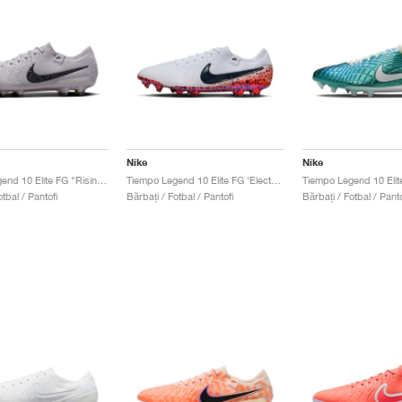
Nike
Nike
Tiempo Legend 10 Elite FG "Rising Gem Pack"
Tiempo Legend 10 Elite FG ‘Electric Pack’ "Safari"
tbal / Pantofi
Bărbați / Fotbal / Pantofi
Bărbați / Fotbal / Panto