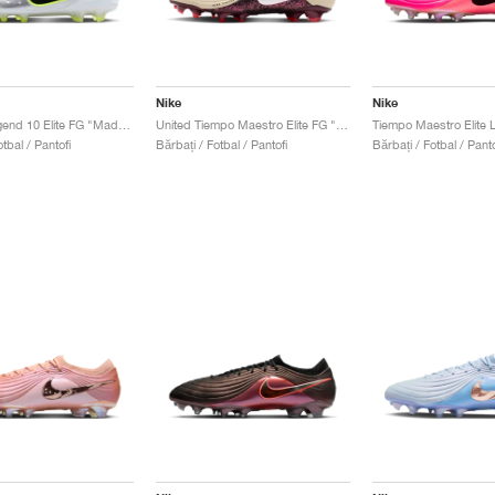
Nike
Nike
Tiempo Legend 10 Elite FG "Mad Voltage Pack"
United Tiempo Maestro Elite FG "Fossil & Burgundy Crush"
tbal / Pantofi
Bărbați / Fotbal / Pantofi
Bărbați / Fotbal / Panto