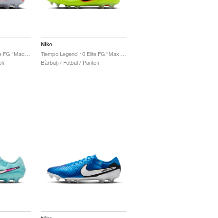
Nike
Tiempo Legend 10 Elite FG "Mad Energy Pack"
Tiempo Legend 10 Elite FG "Max Voltage Pack"
fi
Bărbați / Fotbal / Pantofi