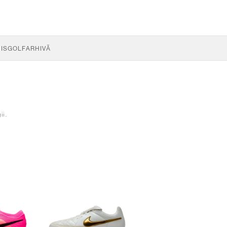
IS
GOLF
ARHIVĂ
ii.