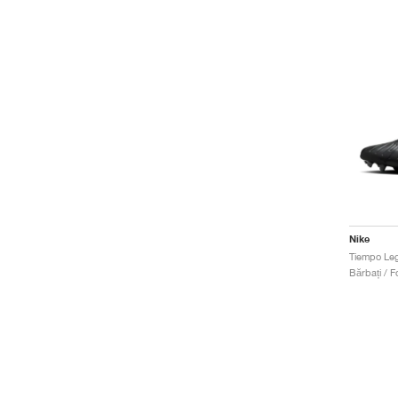
Nike
Bărbați / Fo