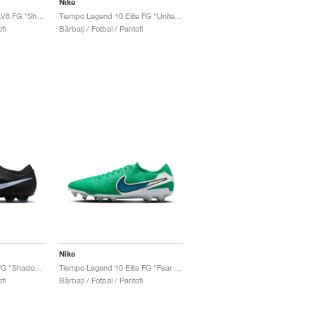
Nike
Tiempo Maestro Elite LV8 FG "Showtime Pack"
Tiempo Legend 10 Elite FG "United Pack"
fi
Bărbați / Fotbal / Pantofi
Nike
Tiempo Maestro Elite FG "Shadow Pack"
Tiempo Legend 10 Elite FG "Fear Nothing Pack"
fi
Bărbați / Fotbal / Pantofi