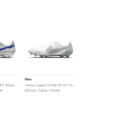
Nike
Tiempo Legend 9 Elite FG ‘Made in Italy’ "Montebelluna"
Tiempo Legend 9 Elite SE FG "Focus Pack"
fi
Bărbați / Fotbal / Pantofi