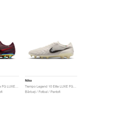
Nike
Tiempo Legend 10 Elite FG LUXE "Montebelluna"
Tiempo Legend 10 Elite LUXE FG "Montebelluna"
fi
Bărbați / Fotbal / Pantofi