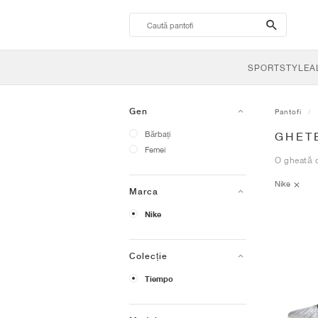
search-
btn
SPORTSTYLE
A
Gen
Pantofi
Bărbați
GHETE
Femei
O gheată d
Nike
Marca
Nike
Colecție
Tiempo