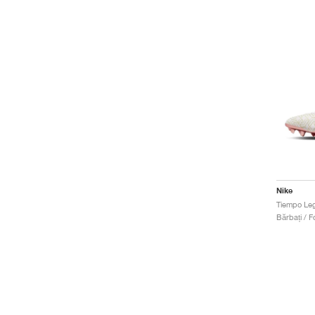
Nike
Bărbați / Fo