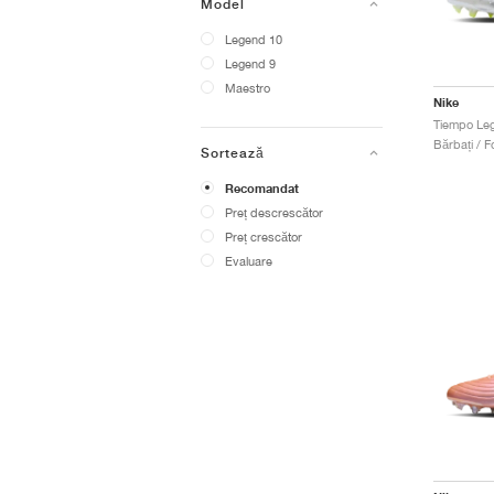
Model
Legend 10
Legend 9
Maestro
Nike
Bărbați / Fo
Sortează
Recomandat
Preț descrescător
Preț crescător
Evaluare