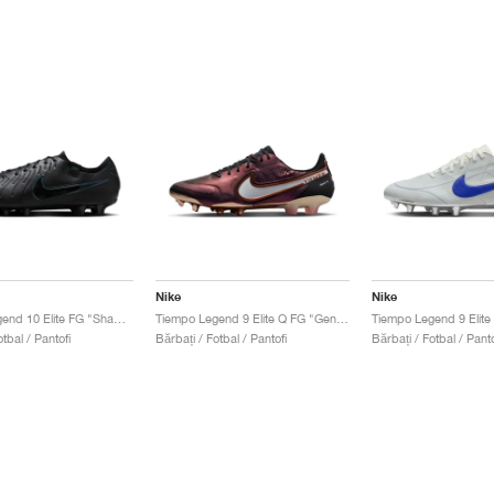
Nike
Nike
Tiempo Legend 10 Elite FG "Shadow Pack"
Tiempo Legend 9 Elite Q FG "Generation Pack'"
tbal / Pantofi
Bărbați / Fotbal / Pantofi
Bărbați / Fotbal / Panto