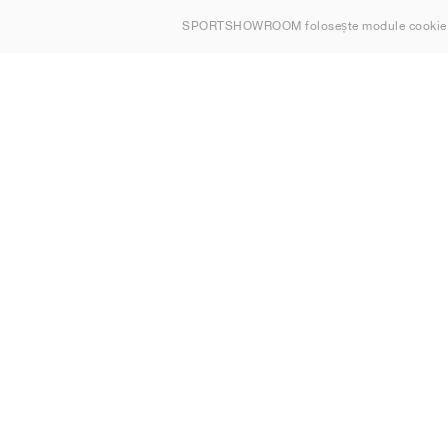
Despre noi
SPORTSHOWROOM folosește module cookie
Contact
Sitemap
România