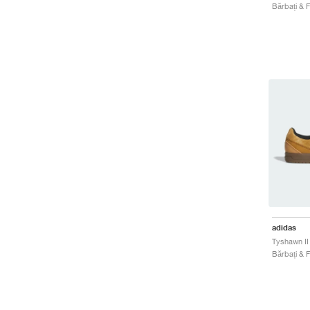
Bărbați & F
adidas
Tyshawn II
Bărbați & F