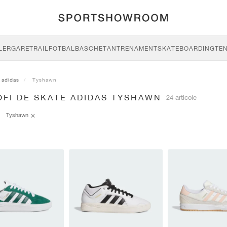
LERGARE
TRAIL
FOTBAL
BASCHET
ANTRENAMENT
SKATEBOARDING
TEN
adidas
Tyshawn
OFI DE SKATE ADIDAS TYSHAWN
24 articole
Tyshawn