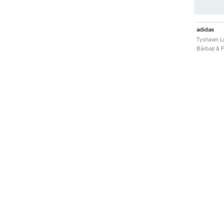
adidas
Tyshawn Lo
Bărbați & F