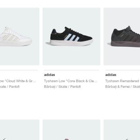
adidas
adidas
Tyshawn Low "Cloud White & Grey"
Tyshawn Low "Core Black & Clear Sky"
kate / Pantofi
Bărbați / Skate / Pantofi
Bărbați & Femei / Skate