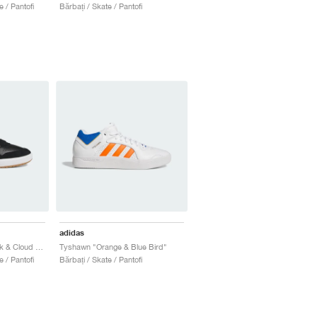
 / Pantofi
Bărbați / Skate / Pantofi
adidas
Tyshawn II "Core Black & Cloud White"
Tyshawn "Orange & Blue Bird"
 / Pantofi
Bărbați / Skate / Pantofi