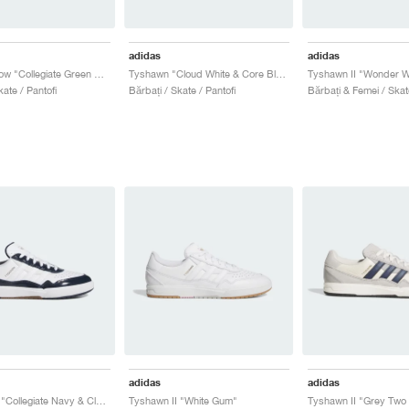
adidas
adidas
Tyshawn Low "Collegiate Green & Cloud White"
Tyshawn "Cloud White & Core Black"
kate / Pantofi
Bărbați / Skate / Pantofi
Bărbați & Femei / Skate
adidas
adidas
Tyshawn II "Collegiate Navy & Cloud White"
Tyshawn II "White Gum"