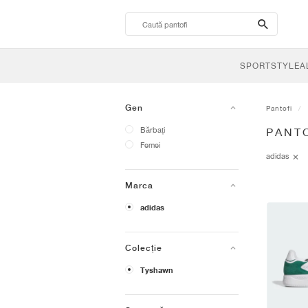
search-
btn
SPORTSTYLE
A
Gen
Pantofi
Bărbați
PANT
Femei
adidas
Marca
adidas
Colecție
Tyshawn