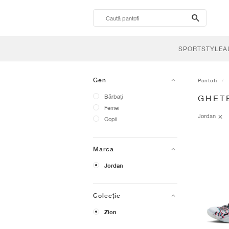
search-
btn
SPORTSTYLE
A
Gen
Pantofi
Bărbați
GHET
Femei
Jordan
Copii
Marca
Jordan
Colecție
Zion