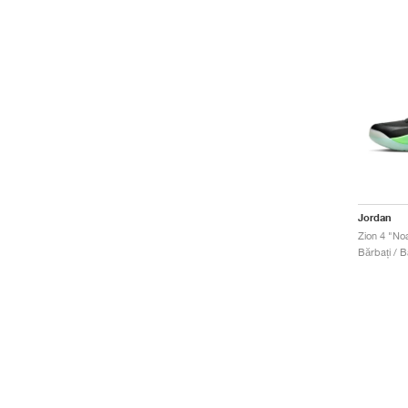
Jordan
Zion 4 "No
Bărbați / B