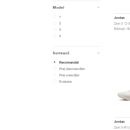
Model
1
Jordan
2
Zion 3 "Z-
Bărbați / B
3
4
Sortează
Recomandat
Preț descrescător
Preț crescător
Evaluare
Jordan
Zion 3 M.U