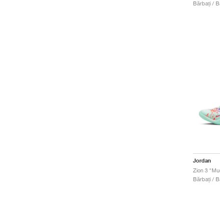
Bărbați / B
Jordan
Zion 3 "Mu
Bărbați / B