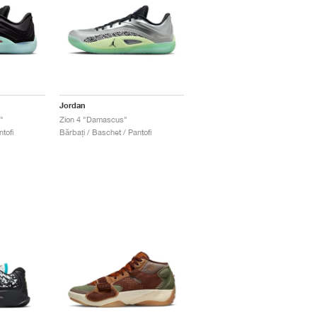
Jordan
"
Zion 4 "Damascus"
tofi
Bărbați / Baschet / Pantofi