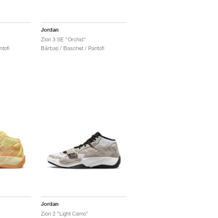
Jordan
Zion 3 SE "Orchid"
tofi
Bărbați / Baschet / Pantofi
Jordan
Zion 2 "Light Camo"