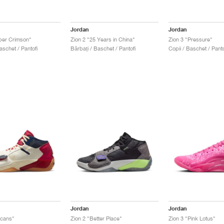
Jordan
Jordan
per Crimson"
Zion 2 "25 Years in China"
Zion 3 "Pressure"
aschet / Pantofi
Bărbați / Baschet / Pantofi
Copii / Baschet / Panto
Jordan
Jordan
icans"
Zion 2 "Better Place"
Zion 3 "Pink Lotus"