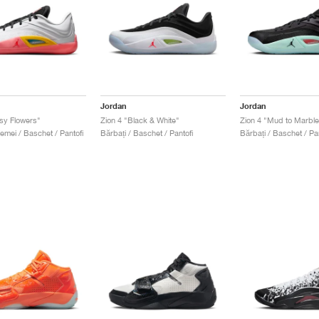
Jordan
Jordan
isy Flowers"
Zion 4 "Black & White"
Zion 4 "Mud to Marble
emei / Baschet / Pantofi
Bărbați / Baschet / Pantofi
Bărbați / Baschet / Pan