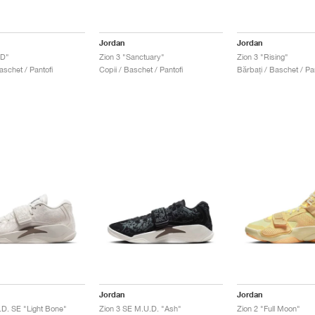
Jordan
Jordan
3D"
Zion 3 "Sanctuary"
Zion 3 "Rising"
aschet / Pantofi
Copii / Baschet / Pantofi
Bărbați / Baschet / Pan
Jordan
Jordan
.D. SE "Light Bone"
Zion 3 SE M.U.D. "Ash"
Zion 2 "Full Moon"