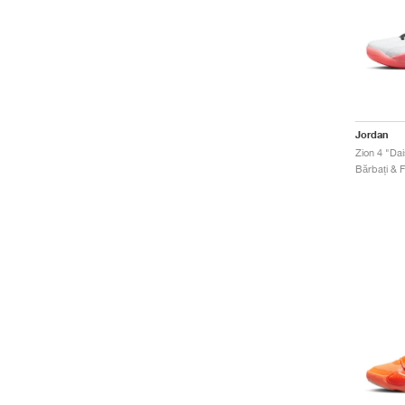
Jordan
Zion 4 "Da
Bărbați & F