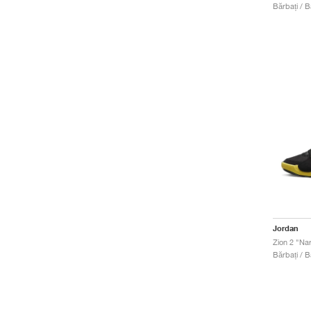
Bărbați / B
Jordan
Zion 2 "Na
Bărbați / B