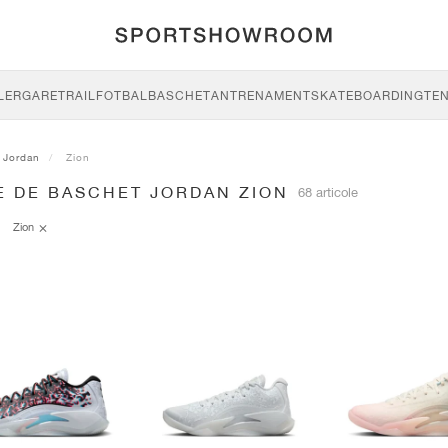
LERGARE
TRAIL
FOTBAL
BASCHET
ANTRENAMENT
SKATEBOARDING
TEN
Jordan
Zion
E DE BASCHET JORDAN ZION
68 articole
Zion