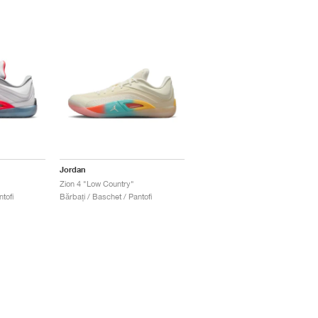
Jordan
Zion 4 "Low Country"
tofi
Bărbați / Baschet / Pantofi