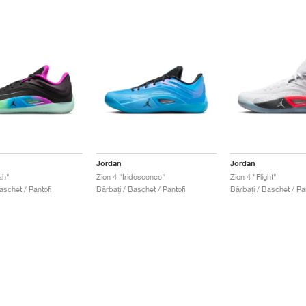
Jordan
Jordan
ah"
Zion 4 "Iridescence"
Zion 4 "Flight"
aschet / Pantofi
Bărbați / Baschet / Pantofi
Bărbați / Baschet / Pan