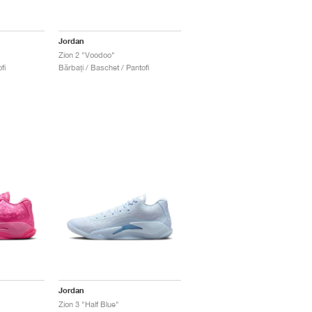
Jordan
Zion 2 "Voodoo"
fi
Bărbați / Baschet / Pantofi
Jordan
Zion 3 "Half Blue"