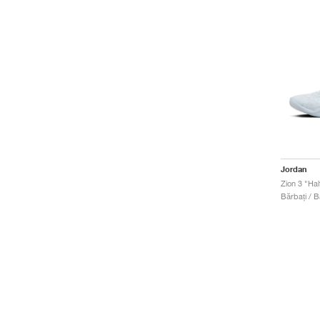
Jordan
Zion 3 "Ha
Bărbați / B