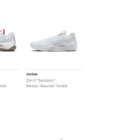
Jordan
Zion 3 "Sanctuary"
tofi
Bărbați / Baschet / Pantofi