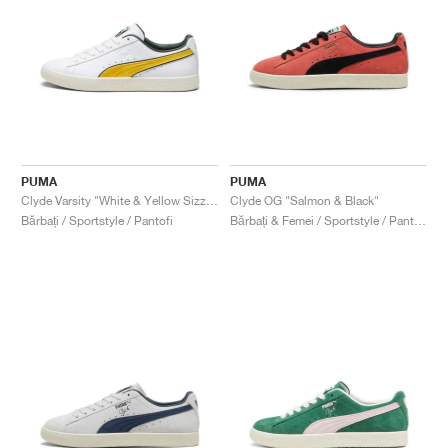
PUMA
PUMA
Clyde Varsity "White & Yellow Sizzle"
Clyde OG "Salmon & Black"
Bărbați / Sportstyle / Pantofi
Bărbați & Femei / Sportstyle / Pantofi