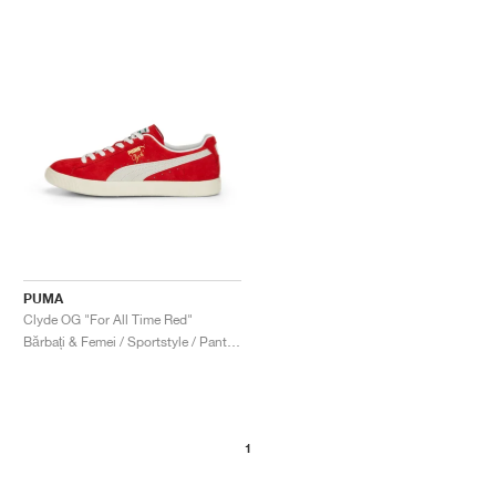
PUMA
Clyde OG "For All Time Red"
Bărbați & Femei / Sportstyle / Pantofi
1