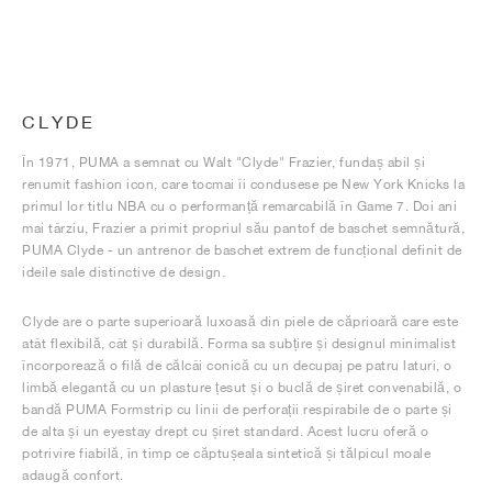
CLYDE
În 1971, PUMA a semnat cu Walt "Clyde" Frazier, fundaș abil și
renumit fashion icon, care tocmai îi condusese pe New York Knicks la
primul lor titlu NBA cu o performanță remarcabilă în Game 7. Doi ani
mai târziu, Frazier a primit propriul său pantof de baschet semnătură,
PUMA Clyde - un antrenor de baschet extrem de funcțional definit de
ideile sale distinctive de design.
Clyde are o parte superioară luxoasă din piele de căprioară care este
atât flexibilă, cât și durabilă. Forma sa subțire și designul minimalist
încorporează o filă de călcâi conică cu un decupaj pe patru laturi, o
limbă elegantă cu un plasture țesut și o buclă de șiret convenabilă, o
bandă PUMA Formstrip cu linii de perforații respirabile de o parte și
de alta și un eyestay drept cu șiret standard. Acest lucru oferă o
potrivire fiabilă, în timp ce căptușeala sintetică și tălpicul moale
adaugă confort.