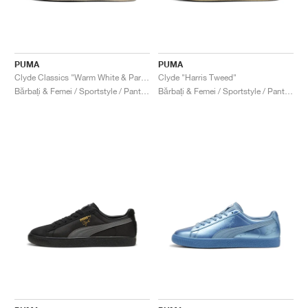
PUMA
PUMA
Clyde Classics "Warm White & Parisian Night"
Clyde "Harris Tweed"
Bărbați & Femei / Sportstyle / Pantofi
Bărbați & Femei / Sportstyle / Pantofi