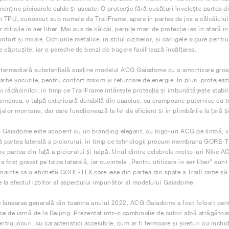
menține picioarele calde și uscate. O protecție fără cusături învelește partea d
n TPU, cunoscut sub numele de TrailFrame, apare în partea de jos a călcâiului, 
r dificile în aer liber. Mai sus de călcâi, pernițe mari de protecție ies în afară î
nfort și moale. Ochiurile metalice, în stilul cizmelor, și cârligele sigure pentru
e căptușite, iar o pereche de benzi de tragere facilitează încălțarea.
ntermediară substanțială susține modelul ACG Gaiadome cu o amortizare groas
arbe șocurile, pentru confort maxim și returnare de energie. În plus, protejeaz
 și rădăcinilor, în timp ce TrailFrame întărește protecția și îmbunătățește stab
semenea, o talpă exterioară durabilă din cauciuc, cu crampoane puternice cu tr
jelor montane, dar care funcționează la fel de eficient și în plimbările la țară și
Gaiadome este acoperit cu un branding elegant, cu logo-uri ACG pe limbă, vâ
 partea laterală a piciorului, în timp ce tehnologii precum membrana GORE-T
pe partea din față a piciorului și talpă. Unul dintre celebrele motto-uri Nike AC
a fost gravat pe talpa laterală, iar cuvintele „Pentru utilizare în aer liber” s
înainte ca o etichetă GORE-TEX care iese din partea din spate a TrailFrame s
e la efectul izbitor al aspectului impunător al modelului Gaiadome.
e lansarea generală din toamna anului 2022, ACG Gaiadome a fost folosit pent
ce de iarnă de la Beijing. Prezentat într-o combinație de culori albă atrăgătoa
ntru jocuri, cu caracteristici accesibile, cum ar fi fermoare și șireturi cu închi