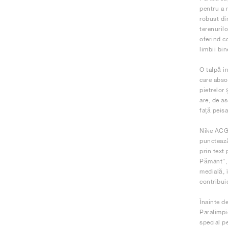
pentru a 
robust di
terenurilo
oferind co
limbii bin
O talpă i
care abso
pietrelor
are, de a
față peisa
Nike ACG 
punctează
prin text 
Pământ”, 
medială, 
contribui
Înainte d
Paralimpi
special pe