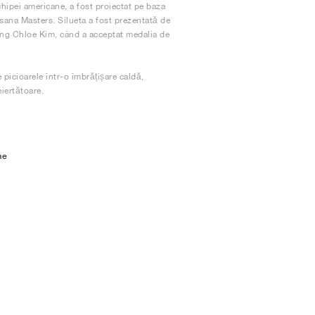
chipei americane, a fost proiectat pe baza
ksana Masters. Silueta a fost prezentată de
ding Chloe Kim, când a acceptat medalia de
 picioarele într-o îmbrățișare caldă,
eiertătoare.
me