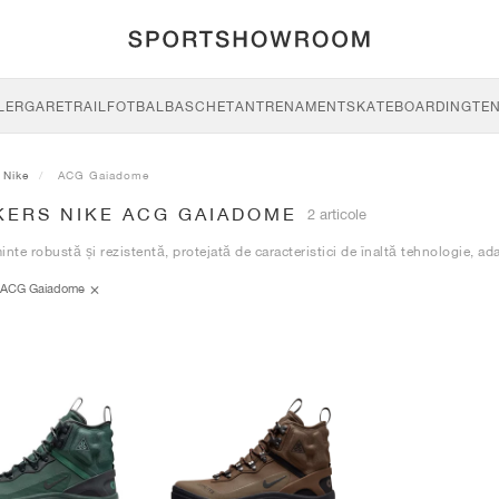
LERGARE
TRAIL
FOTBAL
BASCHET
ANTRENAMENT
SKATEBOARDING
TEN
Nike
ACG Gaiadome
KERS NIKE ACG GAIADOME
2 articole
inte robustă și rezistentă, protejată de caracteristici de înaltă tehnologie, ada
ACG Gaiadome