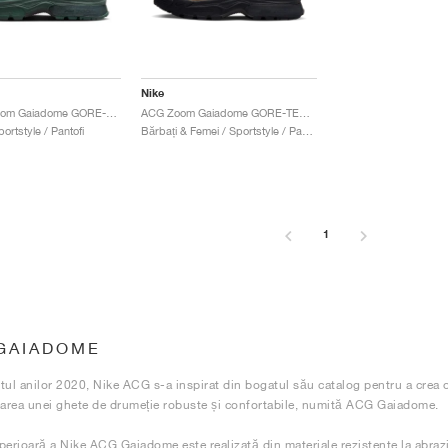
Nike
ACG Air Zoom Gaiadome GORE-TEX "Vintage Green & Bicoastal"
ACG Zoom Gaiadome GORE-TEX "Trails End Brown"
portstyle / Pantofi
Bărbați & Femei / Sportstyle / Pantofi
1
GAIADOME
tul anilor 2020, Nike ACG s-a inspirat din bogatul său catalog pentru a crea
earea unei ghete de drumeție robuste și confortabile, numită ACG Gaiadome.
perioară a Nike ACG Gaiadome este realizată din materiale rezistente la abra