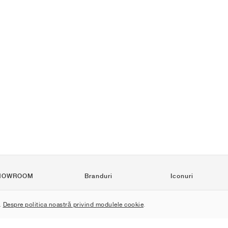
HOWROOM
Branduri
Iconuri
Nike
Air Force 1
.
Despre politica noastră privind modulele cookie
.
Jordan
Jordan 1
adidas
Dunk