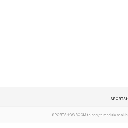
SPORTS
Despre noi
SPORTSHOWROOM folosește module cookie
Contact
Sitemap