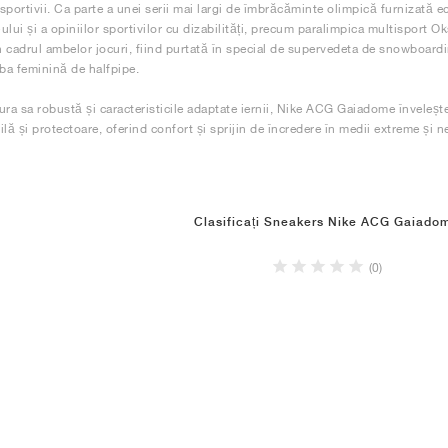
 sportivii. Ca parte a unei serii mai largi de îmbrăcăminte olimpică furnizată e
ului și a opiniilor sportivilor cu dizabilități, precum paralimpica multisport O
în cadrul ambelor jocuri, fiind purtată în special de supervedeta de snowboar
oba feminină de halfpipe.
ura sa robustă și caracteristicile adaptate iernii, Nike ACG Gaiadome învelește
lă și protectoare, oferind confort și sprijin de încredere în medii extreme și n
Clasificați Sneakers Nike ACG Gaiado
(0)