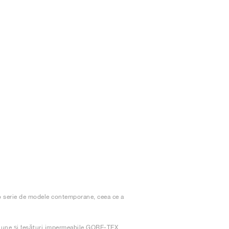
 o serie de modele contemporane, ceea ce a
ziune și țesături impermeabile GORE-TEX,