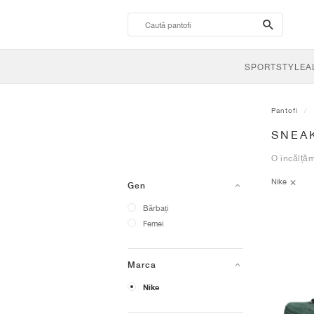
search-
btn
SPORTSTYLE
A
Pantofi
SNEA
O încălțăm
Nike
Gen
Bărbați
Femei
Marca
Nike