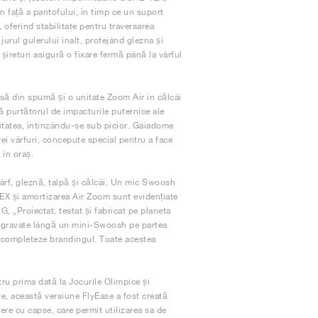
in față a pantofului, în timp ce un suport
oferind stabilitate pentru traversarea
n jurul gulerului înalt, protejând glezna și
 șireturi asigură o fixare fermă până la vârful
ă din spumă și o unitate Zoom Air în călcâi
ă purtătorul de impacturile puternice ale
ilitatea, întinzându-se sub picior. Gaiadome
ei vârfuri, concepute special pentru a face
 în oraș.
rf, gleznă, talpă și călcâi. Un mic Swoosh
EX și amortizarea Air Zoom sunt evidențiate
G, „Proiectat, testat și fabricat pe planeta
unt gravate lângă un mini-Swoosh pe partea
ă completeze brandingul. Toate acestea
ru prima dată la Jocurile Olimpice și
re, această versiune FlyEase a fost creată
dere cu capse, care permit utilizarea sa de