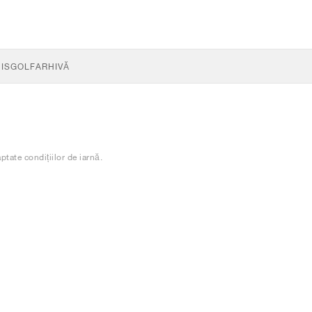
IS
GOLF
ARHIVĂ
ptate condițiilor de iarnă.