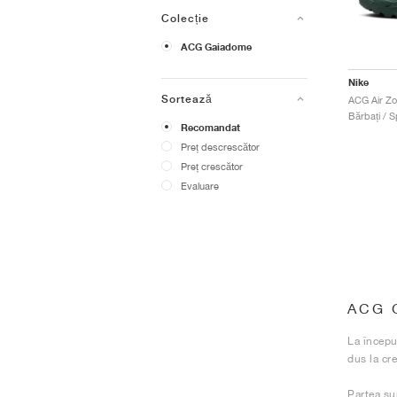
Colecție
ACG Gaiadome
Nike
Sortează
Bărbați / S
Recomandat
Preț descrescător
Preț crescător
Evaluare
ACG 
La începu
dus la cr
Partea su