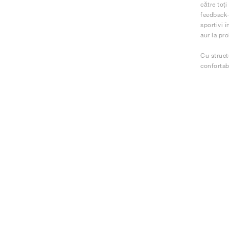
către toți
feedback-
sportivi 
aur la pr
Cu struct
confortabi