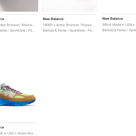
New Balance
nce
New Balance
1906R x Action Bronson "Medusa Azul"
1906R x Action Bronson "Rosewater"
Bărbați & Femei / Sportstyle / Pantofi
Bărbați & Femei / Sportstyle / Pantofi
nce
990v6 MADE in USA x Action Bronson "Baklava"