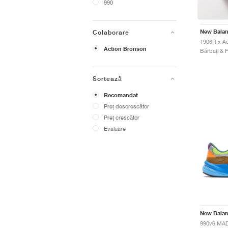
990
New Bala
Colaborare
Action Bronson
Sortează
Recomandat
Preț descrescător
Preț crescător
Evaluare
New Bala