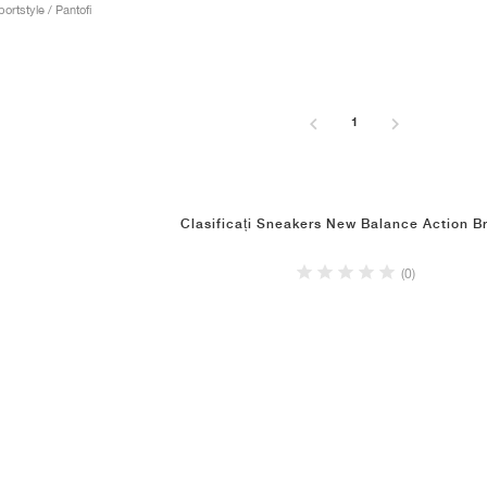
portstyle / Pantofi
1
Clasificați Sneakers New Balance Action B
(0)