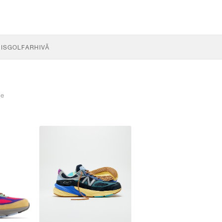
IS
GOLF
ARHIVĂ
le