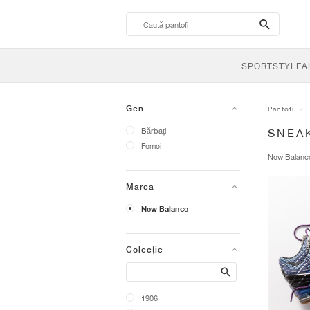
search-
btn
SPORTSTYLE
A
Gen
Pantofi
Bărbați
SNEA
Femei
New Balan
Marca
New Balance
Colecție
Search
1906