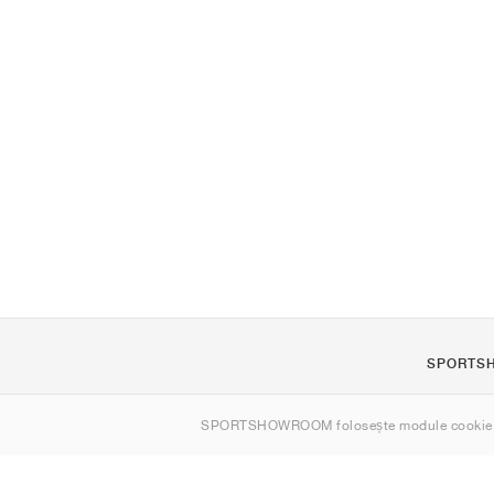
SPORTS
Despre noi
SPORTSHOWROOM folosește module cookie
Contact
Sitemap