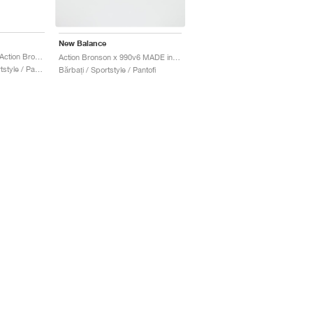
New Balance
990v6 Made in USA x Action Bronson "Amazõnia"
Action Bronson x 990v6 MADE in USA "Lapis Lazuli"
Bărbați & Femei / Sportstyle / Pantofi
Bărbați / Sportstyle / Pantofi