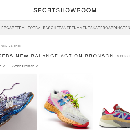
LERGARE
TRAIL
FOTBAL
BASCHET
ANTRENAMENT
SKATEBOARDING
TEN
New Balance
KERS NEW BALANCE ACTION BRONSON
5 artico
ce
Action Bronson