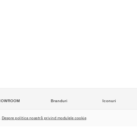
HOWROOM
Branduri
Iconuri
Nike
Air Force 1
.
Despre politica noastră privind modulele cookie
.
Jordan
Jordan 1
adidas
Dunk
New Balance
550