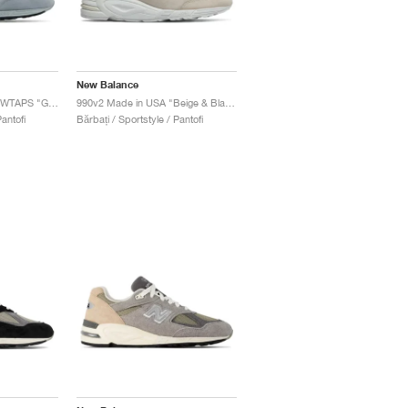
New Balance
990v2 Made In USA x WTAPS "Grey"
990v2 Made in USA "Beige & Black"
antofi
Bărbați / Sportstyle / Pantofi