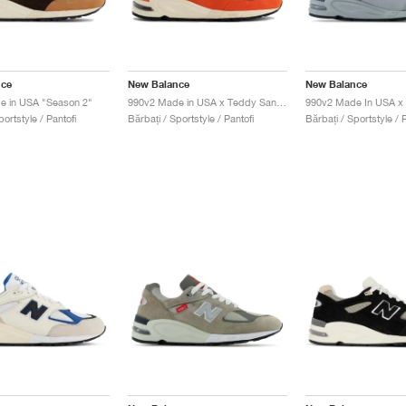
nce
New Balance
New Balance
e in USA "Season 2"
990v2 Made in USA x Teddy Santis "Marigold"
portstyle / Pantofi
Bărbați / Sportstyle / Pantofi
Bărbați / Sportstyle / P