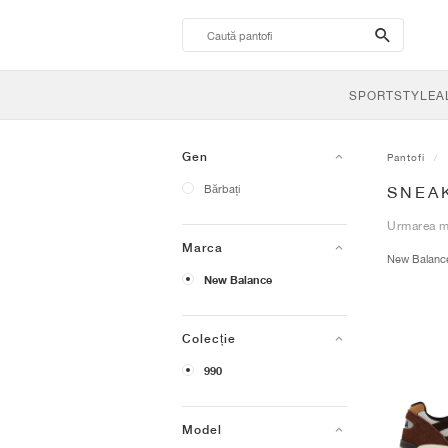
search-
btn
SPORTSTYLE
A
Gen
Pantofi
Bărbați
SNEA
Urmarea mu
Marca
New Balan
New Balance
Colecție
990
Model