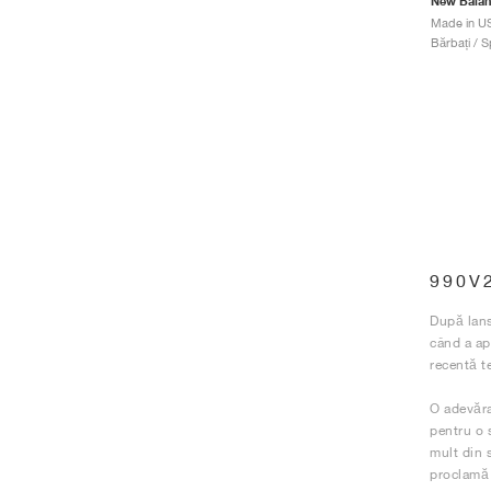
New Bala
Bărbați / S
990V
După lans
când a ap
recentă t
O adevăra
pentru o s
mult din s
proclamă 