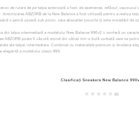
enzii de rulare de pe talpa exterioară a fost, de asemenea, refăcut, cauciucul 
r. Amortizarea ABZORB de la New Balance a fost utilizată pentru a realiza tal
ând o pernă ușoară sub picior, care absoarbe șocurile și este incredibil de co
a din talpa intermediară a modelului New Balance 990v2 îi conferă un caracter
ea ABZORB poate fi văzută ieșind din călcâi într-o bulă curbată care se potriv
terale ale talpei intermediare. Combinat cu materialele premium și broderia eleg
e elegantă a modelului clasic 990.
Clasificați Sneakers New Balance 990
(0)