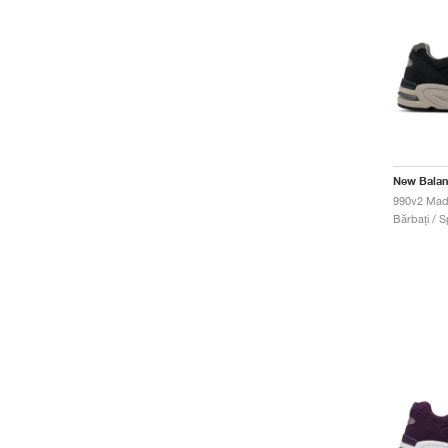
New Bala
990v2 Mad
Bărbați / S