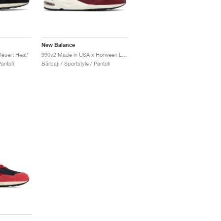
New Balance
esert Heat"
990v2 Made in USA x Horween Leather Co. "Burgundy"
antofi
Bărbați / Sportstyle / Pantofi