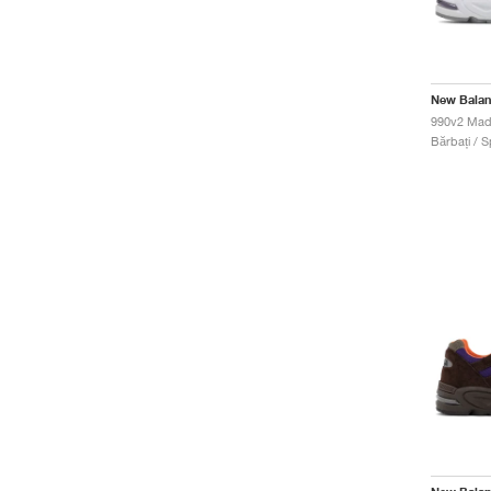
New Bala
Bărbați / S