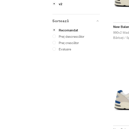
v2
Sortează
New Bala
Recomandat
990v2 Mad
Preț descrescător
Bărbați / S
Preț crescător
Evaluare