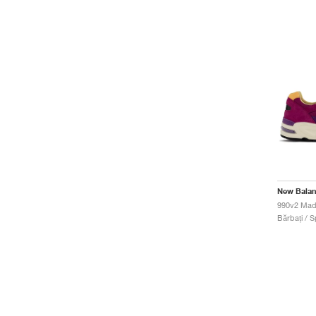
New Bala
Bărbați / S