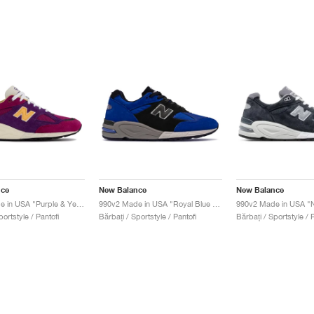
nce
New Balance
New Balance
990v2 Made in USA "Purple & Yellow"
990v2 Made in USA "Royal Blue & Black"
portstyle / Pantofi
Bărbați / Sportstyle / Pantofi
Bărbați / Sportstyle / P