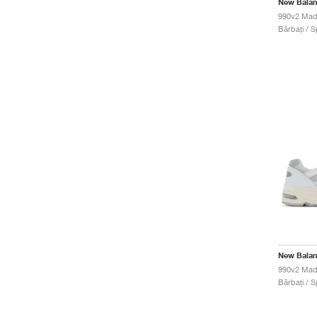
New Bala
990v2 Made
Bărbați / S
New Bala
Bărbați / S