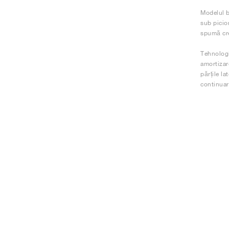
Modelul b
sub picio
spumă cre
Tehnologi
amortizar
părțile la
continuar