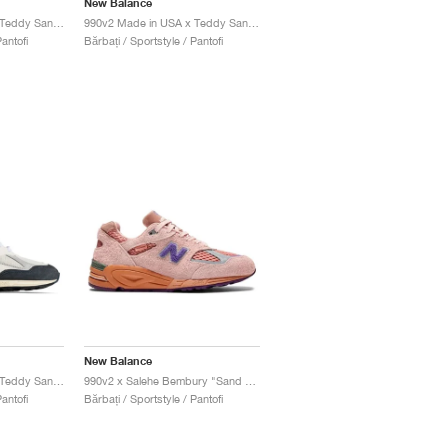
New Balance
990v2 Made in USA x Teddy Santis "Black & True Camo"
990v2 Made in USA x Teddy Santis "Marblehead & Incense"
antofi
Bărbați / Sportstyle / Pantofi
New Balance
990v2 Made in USA x Teddy Santis "Navy & Sea Salt"
990v2 x Salehe Bembury "Sand Be The Time"
antofi
Bărbați / Sportstyle / Pantofi