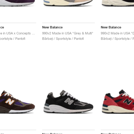
nce
New Balance
New Balance
990v2 Made in USA x Concepts "Tyrian"
990v2 Made in USA "Grey & Multi"
990v2 Made in USA "D
portstyle / Pantofi
Bărbați / Sportstyle / Pantofi
Bărbați / Sportstyle / P