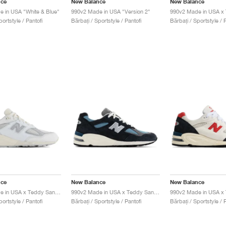
nce
New Balance
New Balance
 in USA "White & Blue"
990v2 Made in USA "Version 2"
portstyle / Pantofi
Bărbați / Sportstyle / Pantofi
Bărbați / Sportstyle / P
nce
New Balance
New Balance
990v2 Made in USA x Teddy Santis "Sea Salt & Rain Cloud"
990v2 Made in USA x Teddy Santis "Navy & Castlerock"
portstyle / Pantofi
Bărbați / Sportstyle / Pantofi
Bărbați / Sportstyle / P