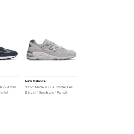
New Balance
990v2 Made in USA "Navy & White"
990v2 Made in USA "Winter Peaks"
antofi
Bărbați / Sportstyle / Pantofi