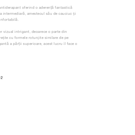
antiderapant oferind o aderență fantastică
pa intermediară, amestecul său de cauciuc și
nfortabilă.
 vizual intrigant, deoarece o parte din
ește cu formele rotunjite similare de pe
antă a părții superioare, acest lucru îl face o
v2