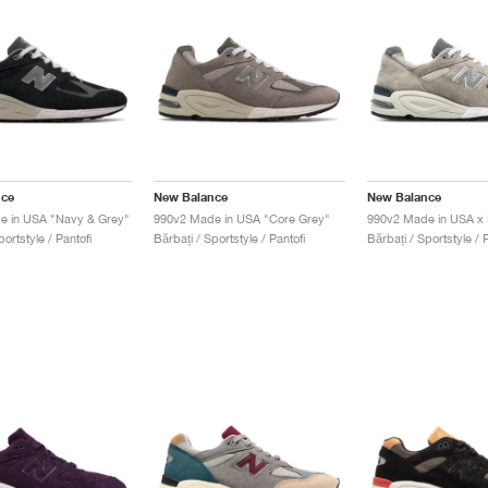
nce
New Balance
New Balance
e in USA "Navy & Grey"
990v2 Made in USA "Core Grey"
990v2 Made in USA x 
portstyle / Pantofi
Bărbați / Sportstyle / Pantofi
Bărbați / Sportstyle / P