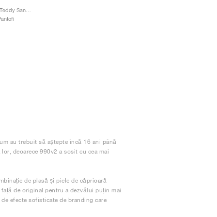
990v2 Made in USA x Teddy Santis "Chrysanthemum"
antofi
ium au trebuit să aștepte încă 16 ani până
a lor, deoarece 990v2 a sosit cu cea mai
binație de plasă și piele de căprioară
 față de original pentru a dezvălui puțin mai
i de efecte sofisticate de branding care