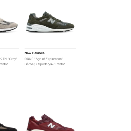
New Balance
KITH "Grey"
990v2 "Age of Exploration"
antofi
Bărbați / Sportstyle / Pantofi