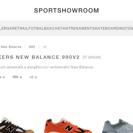
LERGARE
TRAIL
FOTBAL
BASCHET
ANTRENAMENT
SKATEBOARDING
TEN
New Balance
990
v2
KERS NEW BALANCE 990V2
27 articole
lt-așteptată a alergătorului emblematic New Balance.
ce
990
v2