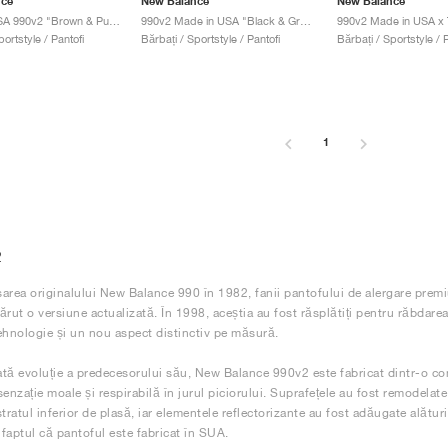
nce
New Balance
New Balance
Made in USA 990v2 "Brown & Purple"
990v2 Made in USA "Black & Grey"
portstyle / Pantofi
Bărbați / Sportstyle / Pantofi
Bărbați / Sportstyle / P
1
2
area originalului New Balance 990 în 1982, fanii pantofului de alergare prem
ărut o versiune actualizată. În 1998, aceștia au fost răsplătiți pentru răbdare
ehnologie și un nou aspect distinctiv pe măsură.
tă evoluție a predecesorului său, New Balance 990v2 este fabricat dintr-o com
enzație moale și respirabilă în jurul piciorului. Suprafețele au fost remodelate
tratul inferior de plasă, iar elementele reflectorizante au fost adăugate alătur
faptul că pantoful este fabricat în SUA.