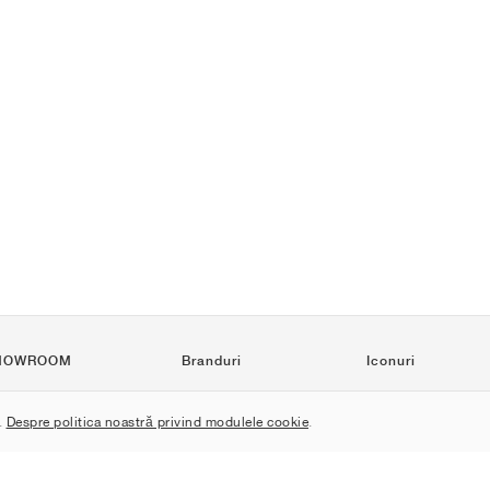
HOWROOM
Branduri
Iconuri
Nike
Air Force 1
.
Despre politica noastră privind modulele cookie
.
Jordan
Jordan 1
adidas
Dunk
New Balance
550