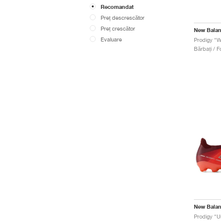
Recomandat
Preț descrescător
Preț crescător
New Bala
Evaluare
Prodigy "Wh
Bărbați / F
New Bala