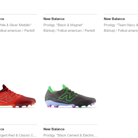
nce
New Balance
New Balance
ite & Silver Metallic"
Prodigy "Black & Magnet"
otbal american / Pantofi
Bărbați / Fotbal american / Pantofi
Bărbați / Fotbal americ
nce
New Balance
Prodigy "Urgent Red & Classic Crimson"
Prodigy "Black Cement & Electric Jade"