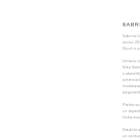
SABR
Sabrina I
anului 20
făcut-o p
Ionescu ș
Nike Sabr
o absorbț
anterioară
modelarea 
asigurând
Partea su
un aspect
limba eva
Detaliile 
un contur