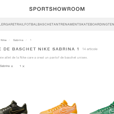
LERGARE
TRAIL
FOTBAL
BASCHET
ANTRENAMENT
SKATEBOARDING
TEN
Nike
Sabrina
1
 DE BASCHET NIKE SABRINA 1
14 articole
ie atlet de la Nike care a creat un pantof de baschet unisex.
Sabrina
1