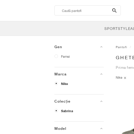
search-
btn
SPORTSTYLE
A
Gen
Pantofi
Femei
GHETE
Prima feme
Marca
Nike
Nike
Colecție
Sabrina
Model