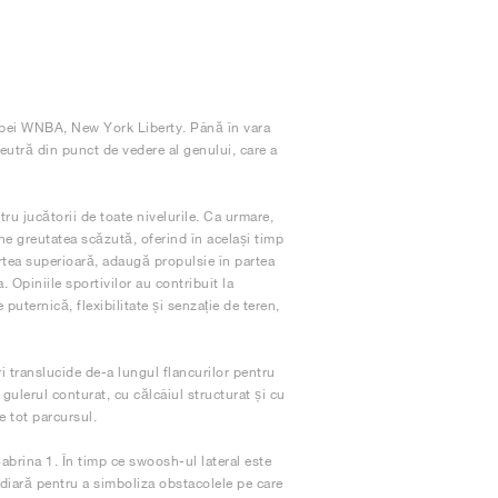
hipei WNBA, New York Liberty. Până în vara
eutră din punct de vedere al genului, care a
u jucătorii de toate nivelurile. Ca urmare,
e greutatea scăzută, oferind în același timp
artea superioară, adaugă propulsie în partea
. Opiniile sportivilor au contribuit la
 puternică, flexibilitate și senzație de teren,
i translucide de-a lungul flancurilor pentru
gulerul conturat, cu călcâiul structurat și cu
e tot parcursul.
Sabrina 1. În timp ce swoosh-ul lateral este
mediară pentru a simboliza obstacolele pe care