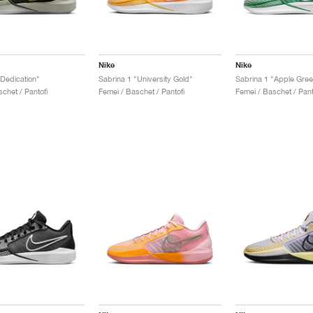
Nike
Nike
"Dedication"
Sabrina 1 "University Gold"
Sabrina 1 "Apple Gree
chet / Pantofi
Femei / Baschet / Pantofi
Femei / Baschet / Pant