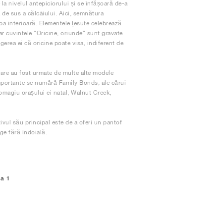
la nivelul antepiciorului și se înfășoară de-a
a de sus a călcâiului. Aici, semnătura
lpa interioară. Elementele țesute celebrează
iar cuvintele "Oricine, oriunde" sunt gravate
gerea ei că oricine poate visa, indiferent de
care au fost urmate de multe alte modele
importante se numără Family Bonds, ale cărui
omagiu orașului ei natal, Walnut Creek,
ivul său principal este de a oferi un pantof
nge fără îndoială.
na 1