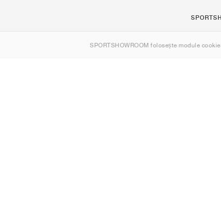
SPORTS
Despre noi
SPORTSHOWROOM folosește module cookie
Contact
Sitemap