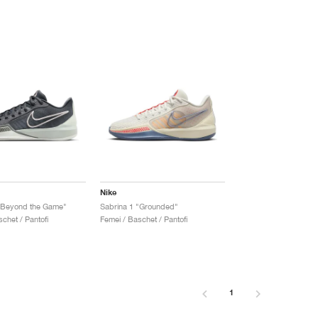
Nike
 "Beyond the Game"
Sabrina 1 "Grounded"
chet / Pantofi
Femei / Baschet / Pantofi
1