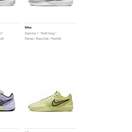
Nike
n"
Sabrina 1 "Wolf Grey"
ofi
Femei / Baschet / Pantofi