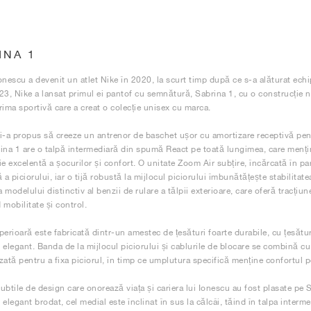
INA 1
onescu a devenit un atlet Nike în 2020, la scurt timp după ce s-a alăturat ec
23, Nike a lansat primul ei pantof cu semnătură, Sabrina 1, cu o construcție n
rima sportivă care a creat o colecție unisex cu marca.
i-a propus să creeze un antrenor de baschet ușor cu amortizare receptivă pentr
ina 1 are o talpă intermediară din spumă React pe toată lungimea, care mențin
ie excelentă a șocurilor și confort. O unitate Zoom Air subțire, încărcată în p
 a piciorului, iar o tijă robustă la mijlocul piciorului îmbunătățește stabilitatea
modelului distinctiv al benzii de rulare a tălpii exterioare, care oferă tracțiune
 mobilitate și control.
perioară este fabricată dintr-un amestec de țesături foarte durabile, cu țesătur
 elegant. Banda de la mijlocul piciorului și cablurile de blocare se combină cu 
zată pentru a fixa piciorul, în timp ce umplutura specifică menține confortul p
subtile de design care onorează viața și cariera lui Ionescu au fost plasate pe 
 elegant brodat, cel medial este înclinat în sus la călcâi, tăind în talpa inter