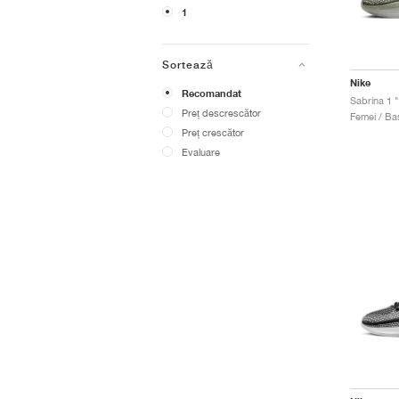
1
Sortează
Nike
Recomandat
Sabrina 1 
Preț descrescător
Femei / Bas
Preț crescător
Evaluare