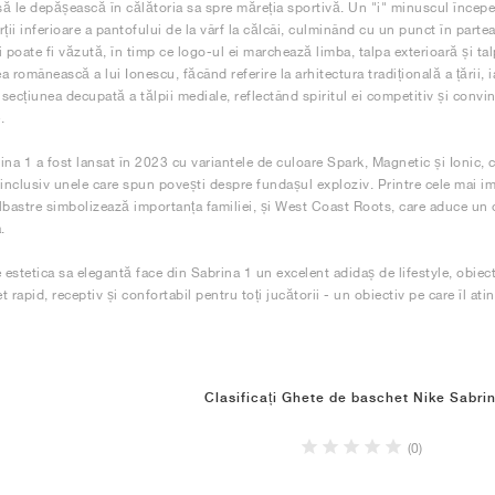
 să le depășească în călătoria sa spre măreția sportivă. Un "i" minuscul începe 
ții inferioare a pantofului de la vârf la călcâi, culminând cu un punct în parte
i poate fi văzută, în timp ce logo-ul ei marchează limba, talpa exterioară și ta
 românească a lui Ionescu, făcând referire la arhitectura tradițională a țării, 
 secțiunea decupată a tălpii mediale, reflectând spiritul ei competitiv și convin
.
ina 1 a fost lansat în 2023 cu variantele de culoare Spark, Magnetic și Ionic, 
 inclusiv unele care spun povești despre fundașul exploziv. Printre cele mai 
lbastre simbolizează importanța familiei, și West Coast Roots, care aduce un 
.
 estetica sa elegantă face din Sabrina 1 un excelent adidaș de lifestyle, obiect
 rapid, receptiv și confortabil pentru toți jucătorii - un obiectiv pe care îl ati
Clasificați Ghete de baschet Nike Sabri
(0)