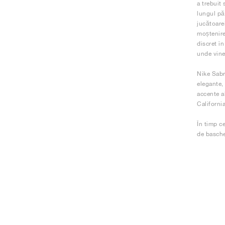
a trebuit
lungul păr
jucătoare
moștenirea
discret în
unde vine
Nike Sabr
elegante,
accente a
California
În timp ce
de baschet