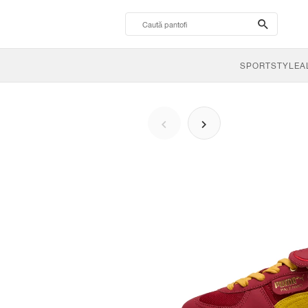
search-
btn
SPORTSTYLE
A