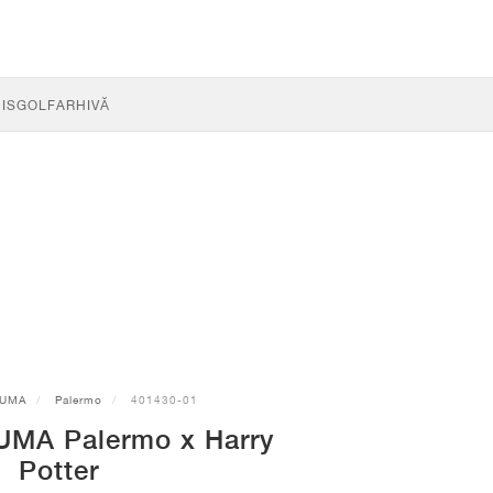
IS
GOLF
ARHIVĂ
UMA
Palermo
401430-01
UMA Palermo x Harry
Potter