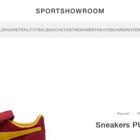
LERGARE
TRAIL
FOTBAL
BASCHET
ANTRENAMENT
SKATEBOARDING
TEN
Pantofi
P
Sneakers P