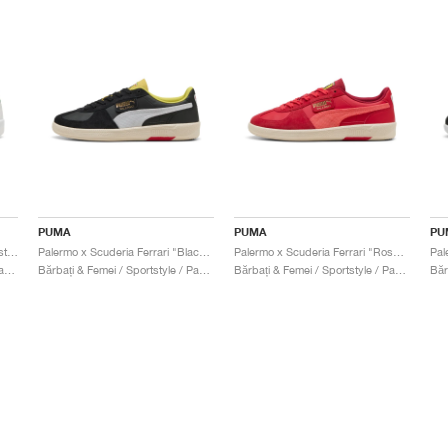
PUMA
PUMA
PU
Palermo x Porsche Legacy "Pinstripe Pack"
Palermo x Scuderia Ferrari "Black & White"
Palermo x Scuderia Ferrari "Rosso Corsa & Peach Frost"
Bărbați & Femei / Sportstyle / Pantofi
Bărbați & Femei / Sportstyle / Pantofi
Bărbați & Femei / Sportstyle / Pantofi