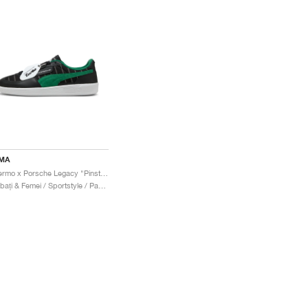
MA
Palermo x Porsche Legacy "Pinstripe Pack"
Bărbați & Femei / Sportstyle / Pantofi