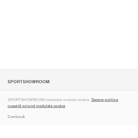
SPORTSHOWROOM
Despre noi
SPORTSHOWROOM folosește module cookie.
Despre politica
Contact
noastră privind modulele cookie
.
Sitemap
Continuă
Branduri