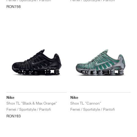
RON756
Nike
Nike
Shox TL "Black & Max Orange"
Shox TL "Cannon"
Femei / Sportstyle / Pantofi
Femei / Sportstyle / Pantofi
RON783