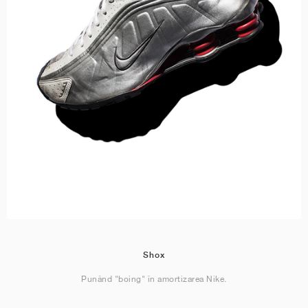
Shox
Punând "boing" în amortizarea Nike.