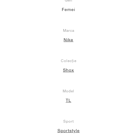
Gen
Femei
Marca
Nike
Colecție
Shox
Model
TL
Sport
Sportstyle