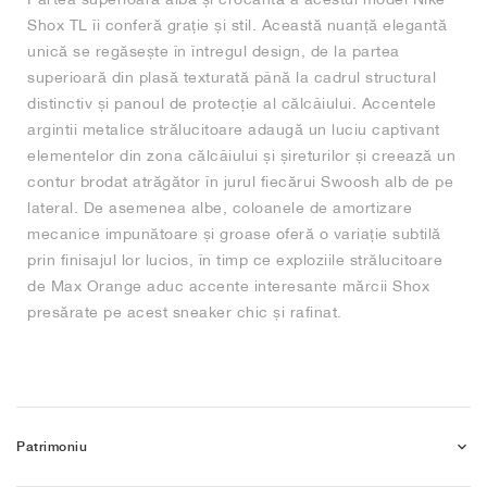
Shox TL îi conferă grație și stil. Această nuanță elegantă
unică se regăsește în întregul design, de la partea
superioară din plasă texturată până la cadrul structural
distinctiv și panoul de protecție al călcâiului. Accentele
argintii metalice strălucitoare adaugă un luciu captivant
elementelor din zona călcâiului și șireturilor și creează un
contur brodat atrăgător în jurul fiecărui Swoosh alb de pe
lateral. De asemenea albe, coloanele de amortizare
mecanice impunătoare și groase oferă o variație subtilă
prin finisajul lor lucios, în timp ce exploziile strălucitoare
de Max Orange aduc accente interesante mărcii Shox
presărate pe acest sneaker chic și rafinat.
Patrimoniu