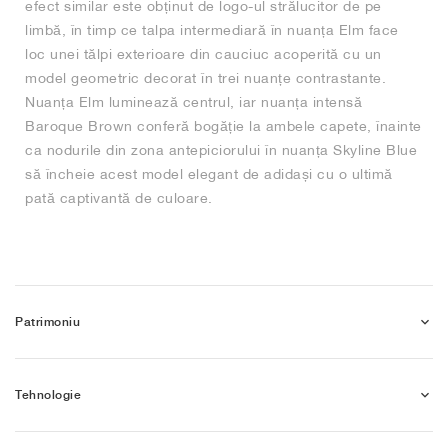
efect similar este obținut de logo-ul strălucitor de pe
limbă, în timp ce talpa intermediară în nuanța Elm face
loc unei tălpi exterioare din cauciuc acoperită cu un
model geometric decorat în trei nuanțe contrastante.
Nuanța Elm luminează centrul, iar nuanța intensă
Baroque Brown conferă bogăție la ambele capete, înainte
ca nodurile din zona antepiciorului în nuanța Skyline Blue
să încheie acest model elegant de adidași cu o ultimă
pată captivantă de culoare.
Patrimoniu
Tehnologie