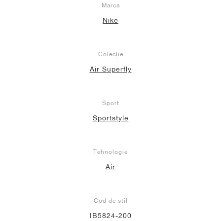
Marca
Nike
Colecție
Air Superfly
Sport
Sportstyle
Tehnologie
Air
Cod de stil
IB5824-200