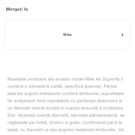
FIELD GENERAL
CRAZE
ADIRACER
MULE
471
GEL-CUMULUS 16
G.T. CUT
FORCE 58
TEKKIRA CUP
508
JORDAN
Mergeți la
KILLSHOT 2
MOTO 2K
ITALIA
LEGACY 312
ALLERDALE
G.T. FUTURE
PS8
ALOHA SUPER
600
TOTAL 90
PHENOMENA
FORUM
JUMPMAN JACK
2000
VERTEBRAE
808
Nike
AVA ROVER
1000
HAMBURG
204L
AIR MAX 95
933
MIND
860V2
Nuanțele uimitoare ale acestui model Nike Air Superfly îi
AIR RIFT
conferă o atmosferă caldă, specifică toamnei. Părțile
laterale argintii metalizate conferă strălucire, suprafețele
lor sclipitoare fiind împodobite cu perforații distinctive și
un Swoosh lateral brodat în nuanța teracotă a modelului
Elm. Această nuanță discretă, aproape pământească, se
regăsește pe limbă, șireturi și guler, continuând până la
talpă, cu Swoosh-ul său argintiu metalizat strălucitor. Un