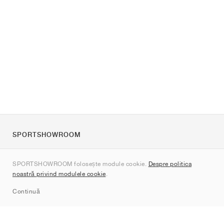
SPORTSHOWROOM
Despre noi
SPORTSHOWROOM folosește module cookie.
Despre politica
Contact
noastră privind modulele cookie
.
Sitemap
Continuă
Branduri