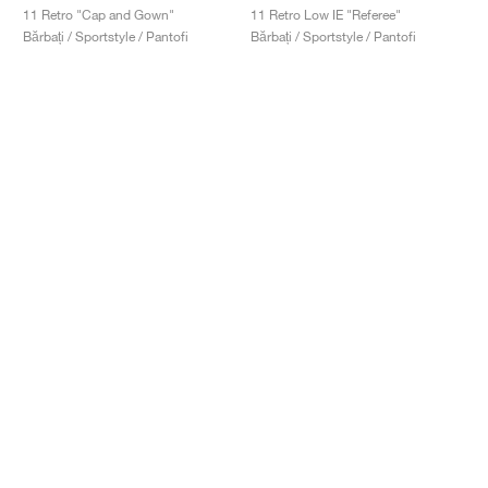
11 Retro "Cap and Gown"
11 Retro Low IE "Referee"
Bărbați / Sportstyle / Pantofi
Bărbați / Sportstyle / Pantofi