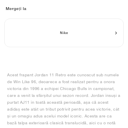
FIELD GENERAL
CRAZE
ADIRACER
MULE
471
GEL-CUMULUS 16
G.T. CUT
FORCE 58
TEKKIRA CUP
508
JORDAN
Mergeți la
KILLSHOT 2
MOTO 2K
ITALIA
LEGACY 312
ALLERDALE
G.T. FUTURE
PS8
ALOHA SUPER
600
TOTAL 90
PHENOMENA
FORUM
JUMPMAN JACK
2000
VERTEBRAE
808
Nike
AVA ROVER
1000
HAMBURG
204L
AIR MAX 95
933
MIND
860V2
Acest frapant Jordan 11 Retro este cunoscut sub numele
AIR RIFT
de Win Like 96, deoarece a fost realizat pentru a onora
victoria din 1996 a echipei Chicago Bulls în campionat,
care a venit la sfârșitul unui sezon record. Jordan însuși a
purtat AJ11 în toată această perioadă, așa că acest
adidaș este atât un tribut potrivit pentru acea victorie, cât
și un omagiu adus acelui model iconic. Acesta are ca
bază talpa exterioară clasică translucidă, aici cu o notă