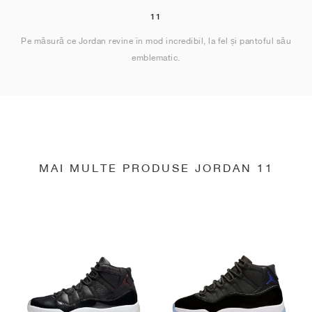
11
Pe măsură ce Jordan revine în mod incredibil, la fel și pantoful său
emblematic.
MAI MULTE PRODUSE JORDAN 11