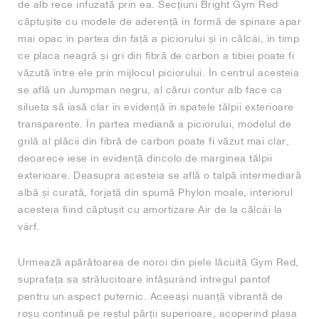
de alb rece infuzată prin ea. Secțiuni Bright Gym Red
căptușite cu modele de aderență în formă de spinare apar
mai opac în partea din față a piciorului și în călcâi, în timp
ce placa neagră și gri din fibră de carbon a tibiei poate fi
văzută între ele prin mijlocul piciorului. În centrul acesteia
se află un Jumpman negru, al cărui contur alb face ca
silueta să iasă clar în evidență în spatele tălpii exterioare
transparente. În partea mediană a piciorului, modelul de
grilă al plăcii din fibră de carbon poate fi văzut mai clar,
deoarece iese în evidență dincolo de marginea tălpii
exterioare. Deasupra acesteia se află o talpă intermediară
albă și curată, forjată din spumă Phylon moale, interiorul
acesteia fiind căptușit cu amortizare Air de la călcâi la
vârf.
Urmează apărătoarea de noroi din piele lăcuită Gym Red,
suprafața sa strălucitoare înfășurând întregul pantof
pentru un aspect puternic. Aceeași nuanță vibrantă de
roșu continuă pe restul părții superioare, acoperind plasa