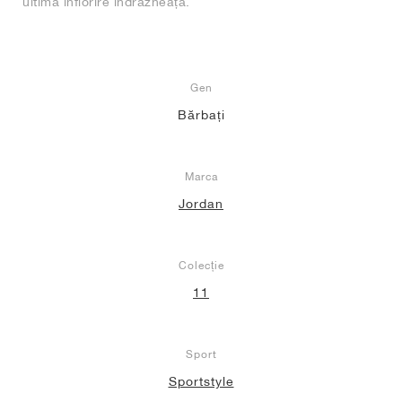
ultimă înflorire îndrăzneață.
Gen
Bărbați
Marca
Jordan
Colecție
11
Sport
Sportstyle