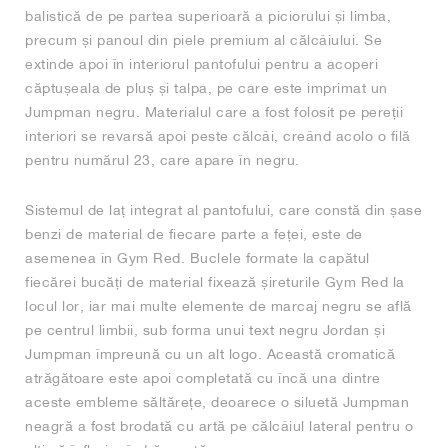
balistică de pe partea superioară a piciorului și limba,
precum și panoul din piele premium al călcâiului. Se
extinde apoi în interiorul pantofului pentru a acoperi
căptușeala de pluș și talpa, pe care este imprimat un
Jumpman negru. Materialul care a fost folosit pe pereții
interiori se revarsă apoi peste călcâi, creând acolo o filă
pentru numărul 23, care apare în negru.
Sistemul de laț integrat al pantofului, care constă din șase
benzi de material de fiecare parte a feței, este de
asemenea în Gym Red. Buclele formate la capătul
fiecărei bucăți de material fixează șireturile Gym Red la
locul lor, iar mai multe elemente de marcaj negru se află
pe centrul limbii, sub forma unui text negru Jordan și
Jumpman împreună cu un alt logo. Această cromatică
atrăgătoare este apoi completată cu încă una dintre
aceste embleme săltărețe, deoarece o siluetă Jumpman
neagră a fost brodată cu artă pe călcâiul lateral pentru o