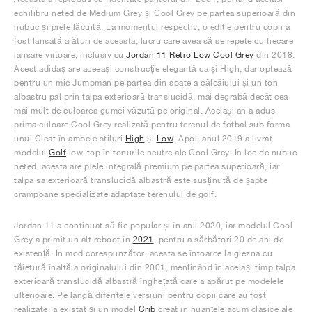
echilibru neted de Medium Grey și Cool Grey pe partea superioară din
nubuc și piele lăcuită. La momentul respectiv, o ediție pentru copii a
fost lansată alături de aceasta, lucru care avea să se repete cu fiecare
lansare viitoare, inclusiv cu
Jordan 11 Retro Low Cool Grey
din 2018.
Acest adidaș are aceeași construcție elegantă ca și High, dar optează
pentru un mic Jumpman pe partea din spate a călcâiului și un ton
albastru pal prin talpa exterioară translucidă, mai degrabă decât cea
mai mult de culoarea gumei văzută pe original. Același an a adus
prima culoare Cool Grey realizată pentru terenul de fotbal sub forma
unui Cleat în ambele stiluri
High
și
Low
. Apoi, anul 2019 a livrat
modelul
Golf
low-top în tonurile neutre ale Cool Grey. În loc de nubuc
neted, acesta are piele integrală premium pe partea superioară, iar
talpa sa exterioară translucidă albastră este susținută de șapte
crampoane specializate adaptate terenului de golf.
Jordan 11 a continuat să fie popular și în anii 2020, iar modelul Cool
Grey a primit un alt reboot în
2021
, pentru a sărbători 20 de ani de
existență. În mod corespunzător, acesta se întoarce la glezna cu
tăietură înaltă a originalului din 2001, menținând în același timp talpa
exterioară translucidă albastră înghețată care a apărut pe modelele
ulterioare. Pe lângă diferitele versiuni pentru copii care au fost
realizate, a existat și un model
Crib
creat în nuanțele acum clasice ale