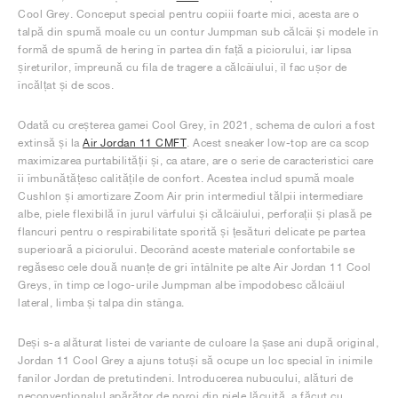
Cool Grey. Conceput special pentru copiii foarte mici, acesta are o
talpă din spumă moale cu un contur Jumpman sub călcâi și modele în
formă de spumă de hering în partea din față a piciorului, iar lipsa
șireturilor, împreună cu fila de tragere a călcâiului, îl fac ușor de
încălțat și de scos.
Odată cu creșterea gamei Cool Grey, în 2021, schema de culori a fost
extinsă și la
Air Jordan 11 CMFT
. Acest sneaker low-top are ca scop
maximizarea purtabilității și, ca atare, are o serie de caracteristici care
îi îmbunătățesc calitățile de confort. Acestea includ spumă moale
Cushlon și amortizare Zoom Air prin intermediul tălpii intermediare
albe, piele flexibilă în jurul vârfului și călcâiului, perforații și plasă pe
flancuri pentru o respirabilitate sporită și țesături delicate pe partea
superioară a piciorului. Decorând aceste materiale confortabile se
regăsesc cele două nuanțe de gri întâlnite pe alte Air Jordan 11 Cool
Greys, în timp ce logo-urile Jumpman albe împodobesc călcâiul
lateral, limba și talpa din stânga.
Deși s-a alăturat listei de variante de culoare la șase ani după original,
Jordan 11 Cool Grey a ajuns totuși să ocupe un loc special în inimile
fanilor Jordan de pretutindeni. Introducerea nubucului, alături de
neconvenționalul apărător de noroi din piele lăcuită, a făcut cu