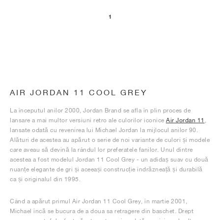
1
AIR JORDAN 11 COOL GREY
La începutul anilor 2000, Jordan Brand se afla în plin proces de
lansare a mai multor versiuni retro ale culorilor iconice
Air Jordan 11
,
lansate odată cu revenirea lui Michael Jordan la mijlocul anilor 90.
Alături de acestea au apărut o serie de noi variante de culori și modele
care aveau să devină la rândul lor preferatele fanilor. Unul dintre
acestea a fost modelul Jordan 11 Cool Grey - un adidaș suav cu două
nuanțe elegante de gri și aceeași construcție îndrăzneață și durabilă
ca și originalul din 1995.
Când a apărut primul Air Jordan 11 Cool Grey, în martie 2001,
Michael încă se bucura de a doua sa retragere din baschet. Drept