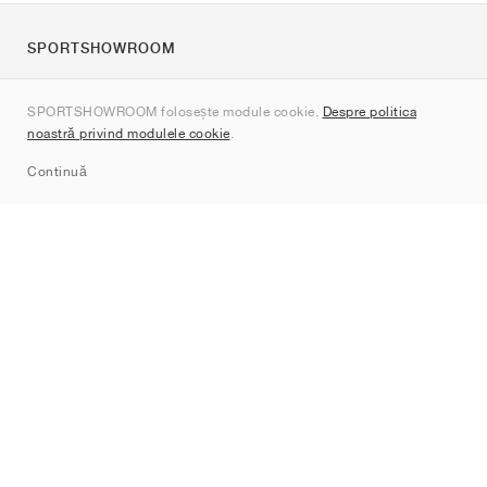
SPORTSHOWROOM
Despre noi
SPORTSHOWROOM folosește module cookie.
Despre politica
Contact
noastră privind modulele cookie
.
Sitemap
Continuă
Branduri
Nike
Jordan
adidas
New Balance
ASICS
PUMA
Converse
Vans