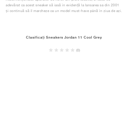
adevărat ca acest sneaker să iasă în evidență la lansarea sa din 2001
și continuă să îl marcheze ca un model must-have până în ziua de azi.
Clasificați Sneakers Jordan 11 Cool Grey
(0)