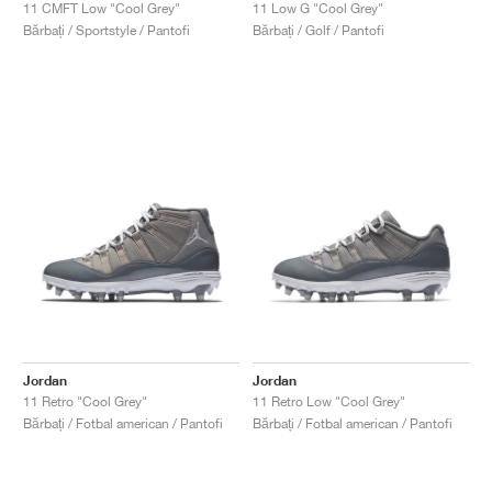
FIELD GENERAL
CRAZE
ADIRACER
MULE
471
GEL-CUMULUS 16
G.T. CUT
FORCE 58
TEKKIRA CUP
508
JORDAN
11 CMFT Low "Cool Grey"
11 Low G "Cool Grey"
Bărbați / Sportstyle / Pantofi
Bărbați / Golf / Pantofi
KILLSHOT 2
MOTO 2K
ITALIA
LEGACY 312
ALLERDALE
G.T. FUTURE
PS8
ALOHA SUPER
600
TOTAL 90
PHENOMENA
FORUM
JUMPMAN JACK
2000
VERTEBRAE
808
AVA ROVER
1000
HAMBURG
204L
AIR MAX 95
933
MIND
860V2
AIR RIFT
Jordan
Jordan
11 Retro "Cool Grey"
11 Retro Low "Cool Grey"
Bărbați / Fotbal american / Pantofi
Bărbați / Fotbal american / Pantofi