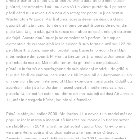
urmare, pantoful a fost văzut pentru prima dată pe picioarele altor
jucători, iar omonimul său nu avea să fie văzut purtându-l pe teren
până când nu a revenit din nou din retragere pentru a juca pentru
Washington Wizards. Până atunci, acesta devenise deja un clasic
datorită utilizării unui ton de gri intens pe apărătoarea de noroi din
piele lăcuită și a adăugării luxoase de nubuc pe secțiunile gri deschis
ale feței. Aceste două nuanțe se completează perfect, în timp ce
elementele de culoare albă ies în evidență sub forma numărului 23 de
pe călcâi și a Jumpman-ului brodat lângă acesta, precum și a tălpii
intermediare din spumă Phylon, a șireturilor și a micului Jumpman de
pe limba de marcaj. Mai multe tonuri de gri închis completează
păstăile în formă de herringbone de sub picior și modelul de grilă al
tijei din fibră de carbon, care este vizibil împreună cu Jumpman-ul alb
din centrul său prin intermediul tălpii exterioare translucide. Odată cu
apariția în sfârșit a lui Jordan în acest pantof, moștenirea sa a fost
pecetluită, iar astăzi este unul dintre cei mai căutați adidași Air Jordan
11, atât în categoria bărbaților, cât și a femeilor.
Până la sfârșitul anilor 2000, Air Jordan 11 a devenit un model atât de
popular încât marca a început să lanseze noi modele în fiecare sezon
de sărbători. În 2010, a fost rândul sofisticatului Cool Grey, prima
versiune Retro apărând cu doar câteva zile înainte de Crăciun.
Aceasta a reprodus cu fidelitate pantoful din 2001, purtând același