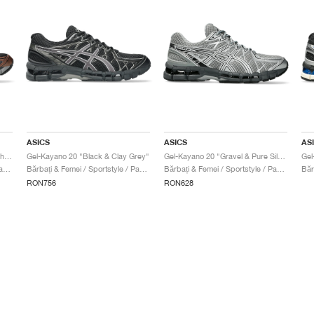
ASICS
ASICS
AS
Gel-Kayano 20 "Black & Reddish Brown"
Gel-Kayano 20 "Black & Clay Grey"
Gel-Kayano 20 "Gravel & Pure Silver"
Bărbați & Femei / Sportstyle / Pantofi
Bărbați & Femei / Sportstyle / Pantofi
Bărbați & Femei / Sportstyle / Pantofi
RON756
RON628