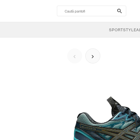
search-
btn
SPORTSTYLE
A