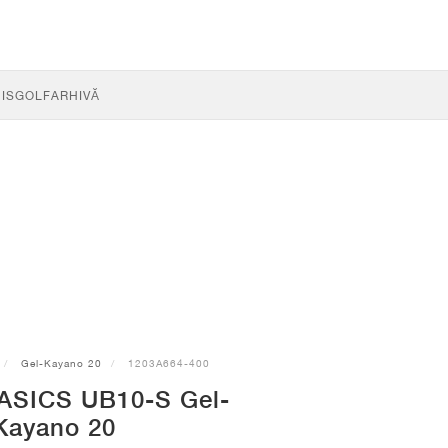
IS
GOLF
ARHIVĂ
Gel-Kayano 20
1203A664-400
ASICS UB10-S Gel-
Kayano 20