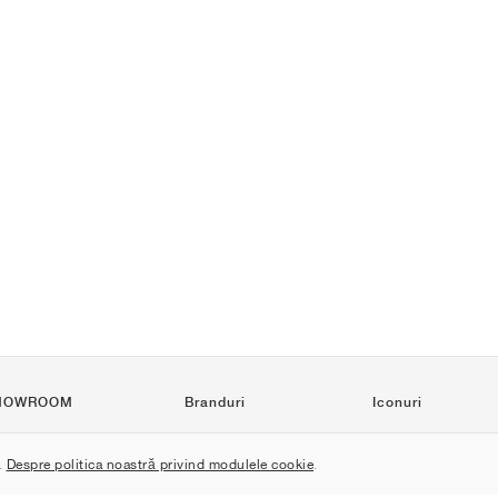
HOWROOM
Branduri
Iconuri
Nike
Air Force 1
.
Despre politica noastră privind modulele cookie
.
Jordan
Jordan 1