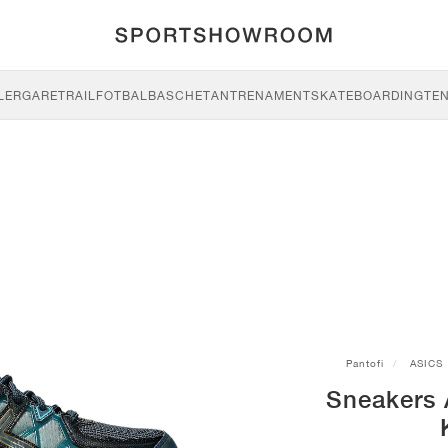
LERGARE
TRAIL
FOTBAL
BASCHET
ANTRENAMENT
SKATEBOARDING
TEN
Pantofi
ASICS
Sneakers 