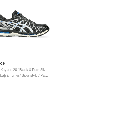
ICS
Gel-Kayano 20 "Black & Pure Silver"
Bărbați & Femei / Sportstyle / Pantofi