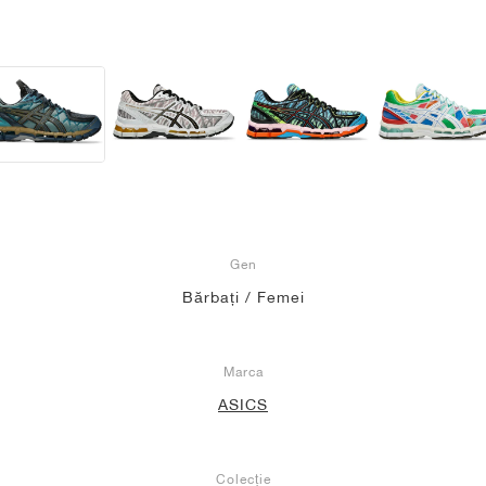
Gen
Bărbați / Femei
Marca
ASICS
Colecție