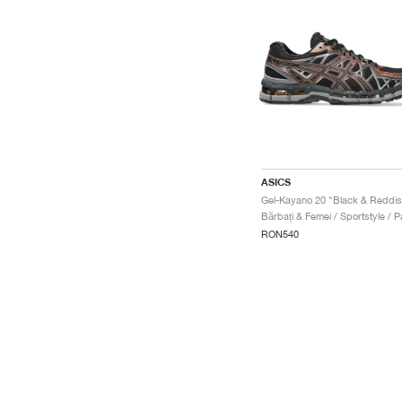
ASICS
RON540