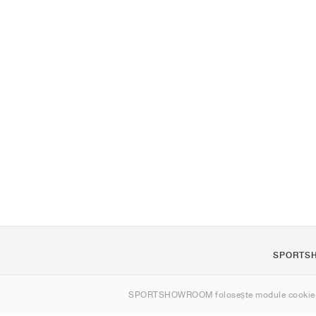
SPORTS
Despre noi
SPORTSHOWROOM folosește module cookie
Contact