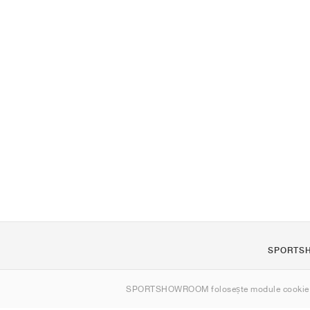
SPORTS
Despre noi
SPORTSHOWROOM folosește module cookie
Contact