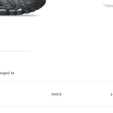
"Obs
rgeți la
ASICS