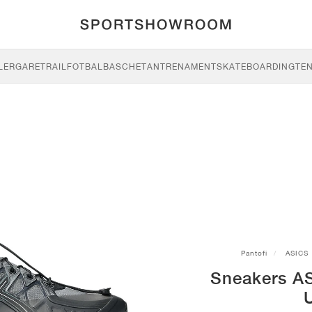
LERGARE
TRAIL
FOTBAL
BASCHET
ANTRENAMENT
SKATEBOARDING
TEN
Pantofi
ASICS
Sneakers A