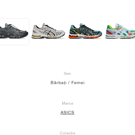
Gen
Bărbați / Femei
Marca
ASICS
Colecție