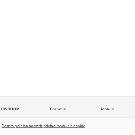
HOWROOM
Branduri
Iconuri
Nike
Air Force 1
.
Despre politica noastră privind modulele cookie
.
Jordan
Jordan 1