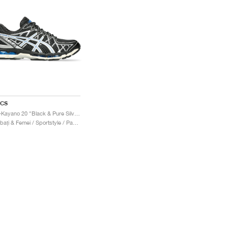
ICS
Gel-Kayano 20 "Black & Pure Silver"
Bărbați & Femei / Sportstyle / Pantofi