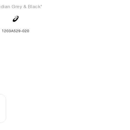
idian Grey & Black"
1203A529-020