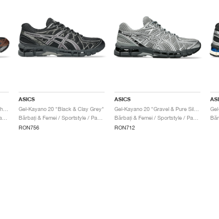
ASICS
ASICS
AS
Gel-Kayano 20 "Black & Reddish Brown"
Gel-Kayano 20 "Black & Clay Grey"
Gel-Kayano 20 "Gravel & Pure Silver"
Bărbați & Femei / Sportstyle / Pantofi
Bărbați & Femei / Sportstyle / Pantofi
Bărbați & Femei / Sportstyle / Pantofi
RON756
RON712