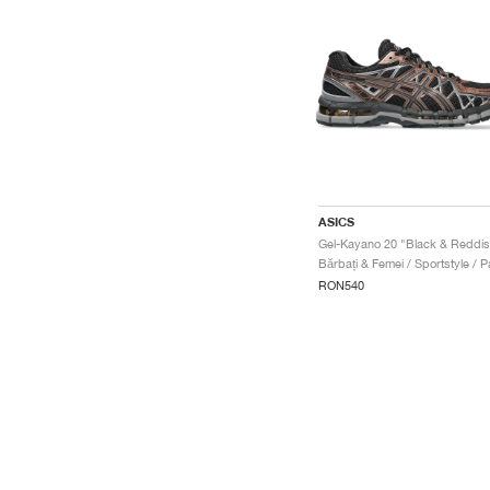
ASICS
RON540