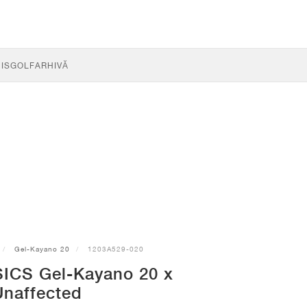
IS
GOLF
ARHIVĂ
Gel-Kayano 20
1203A529-020
SICS Gel-Kayano 20 x
Unaffected