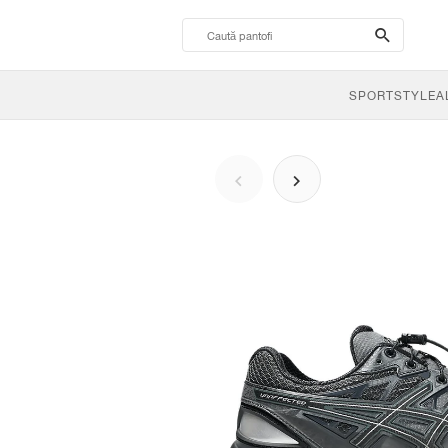
search-
btn
SPORTSTYLE
A