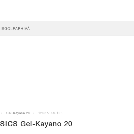
IS
GOLF
ARHIVĂ
Gel-Kayano 20
1203A388-103
SICS Gel-Kayano 20