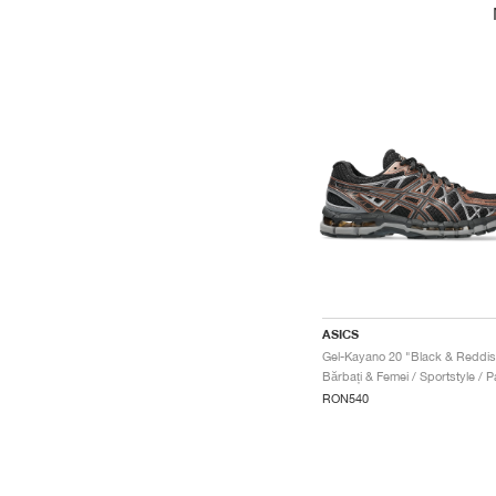
ASICS
RON540