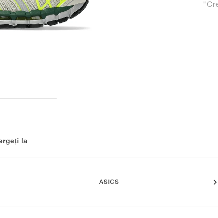
"Cr
rgeți la
ASICS