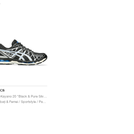
0
ICS
Gel-Kayano 20 "Black & Pure Silver"
Bărbați & Femei / Sportstyle / Pantofi