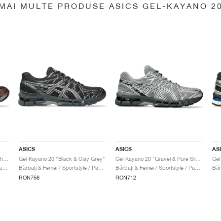
MAI MULTE PRODUSE ASICS GEL-KAYANO 2
ASICS
ASICS
AS
Gel-Kayano 20 "Black & Reddish Brown"
Gel-Kayano 20 "Black & Clay Grey"
Gel-Kayano 20 "Gravel & Pure Silver"
Bărbați & Femei / Sportstyle / Pantofi
Bărbați & Femei / Sportstyle / Pantofi
Bărbați & Femei / Sportstyle / Pantofi
RON756
RON712