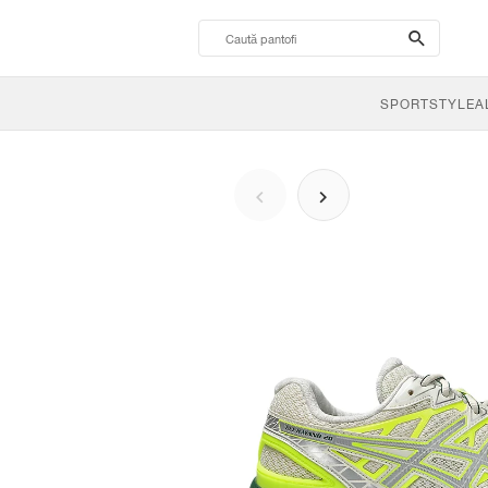
search-
btn
SPORTSTYLE
A