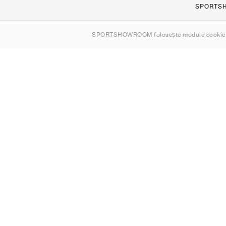
SPORTS
Despre noi
SPORTSHOWROOM folosește module cookie
Contact
Sitemap