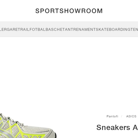
LERGARE
TRAIL
FOTBAL
BASCHET
ANTRENAMENT
SKATEBOARDING
TEN
Pantofi
ASICS
Sneakers A