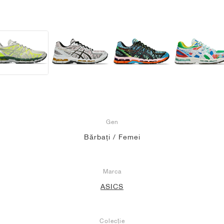
Gen
Bărbați / Femei
Marca
ASICS
Colecție