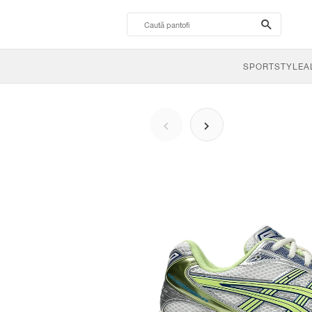
search-
btn
SPORTSTYLE
A