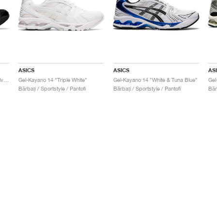
ASICS
ASICS
AS
Gel-Kayano 14 "Black & Pure Silver"
Gel-Kayano 14 "Triple White"
Gel-Kayano 14 "White & Tuna Blue"
Gel
Bărbați / Sportstyle / Pantofi
Bărbați / Sportstyle / Pantofi
Băr