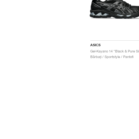
ASICS
Bărbați / Sportstyle / Pantofi