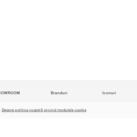
HOWROOM
Branduri
Iconuri
Nike
Air Force 1
.
Despre politica noastră privind modulele cookie
.
Jordan
Jordan 1
adidas
Dunk
New Balance
550
ASICS
Samba