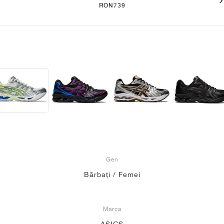
RON739
Gen
Bărbați / Femei
Marca
ASICS