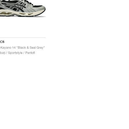
ICS
-Kayano 14 "Black & Seal Grey"
bați / Sportstyle / Pantofi