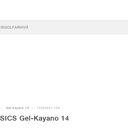
IS
GOLF
ARHIVĂ
Gel-Kayano 14
1203A537-108
SICS Gel-Kayano 14