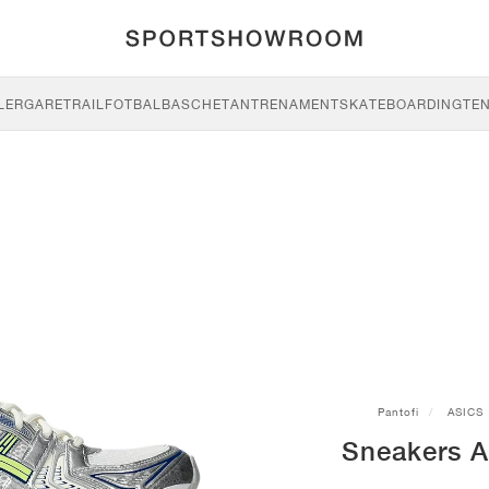
LERGARE
TRAIL
FOTBAL
BASCHET
ANTRENAMENT
SKATEBOARDING
TEN
Pantofi
ASICS
Sneakers A