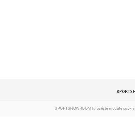
SPORTS
Despre noi
SPORTSHOWROOM folosește module cookie
Contact
Sitemap