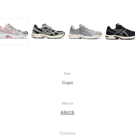
Gen
Copii
Marca
ASICS
Colecție