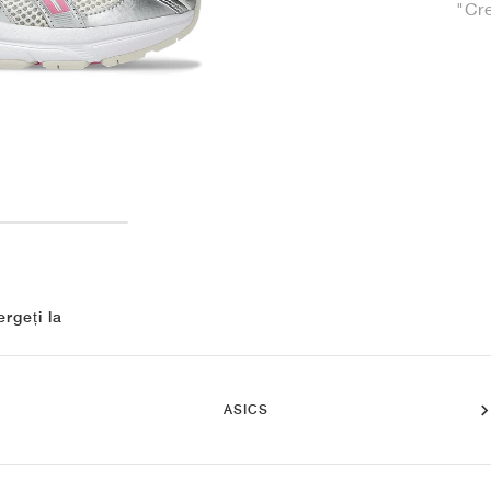
"Cr
rgeți la
ASICS