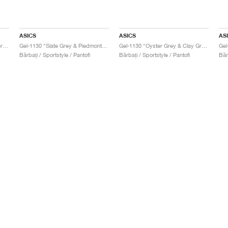
ASICS
ASICS
AS
Gel-1130 "Feather Grey & Oyster Grey"
Gel-1130 "Slate Grey & Piedmont Grey"
Gel-1130 "Oyster Grey & Clay Grey"
Gel
Bărbați / Sportstyle / Pantofi
Bărbați / Sportstyle / Pantofi
Băr