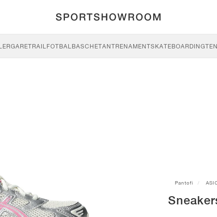
LERGARE
TRAIL
FOTBAL
BASCHET
ANTRENAMENT
SKATEBOARDING
TEN
Pantofi
ASI
Sneaker