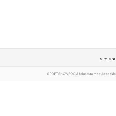
SPORTS
Despre noi
SPORTSHOWROOM folosește module cookie
Contact
Sitemap