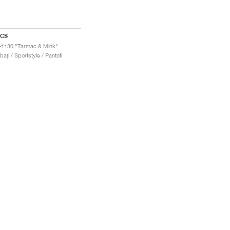
ICS
-1130 "Tarmac & Mink"
bați / Sportstyle / Pantofi