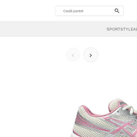
search-
btn
SPORTSTYLE
A