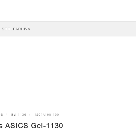
IS
GOLF
ARHIVĂ
CS
Gel-1130
1204A168-100
s ASICS Gel-1130