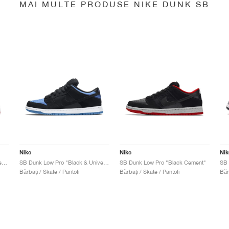
MAI MULTE PRODUSE NIKE DUNK SB
Nike
Nike
Nik
SB Dunk Low x Jeff Staple "Pigeon"
SB Dunk Low Pro "Black & University Blue"
SB Dunk Low Pro "Black Cement"
Bărbați / Skate / Pantofi
Bărbați / Skate / Pantofi
Băr