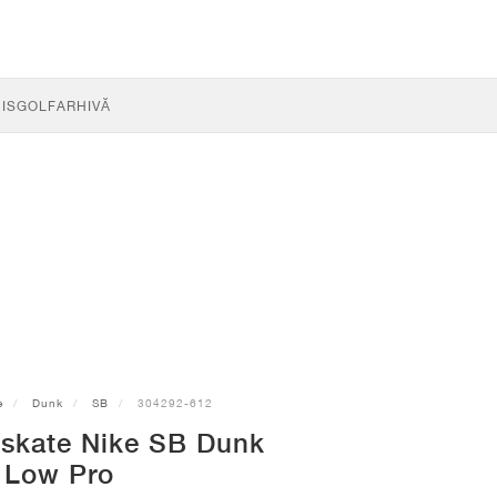
IS
GOLF
ARHIVĂ
e
Dunk
SB
304292-612
 skate Nike SB Dunk
Low Pro