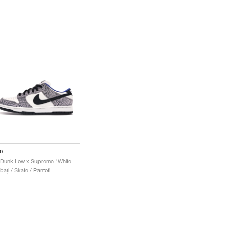
e
SB Dunk Low x Supreme "White Cement"
bați / Skate / Pantofi