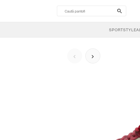
search-
btn
SPORTSTYLE
A