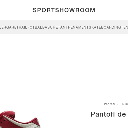
LERGARE
TRAIL
FOTBAL
BASCHET
ANTRENAMENT
SKATEBOARDING
TEN
Pantofi
Nik
Pantofi de