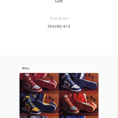
Low
Cod de stil
304292-612
Nike