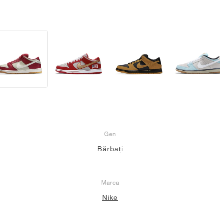
Gen
Bărbați
Marca
Nike