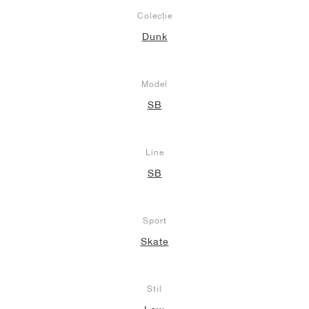
Colecție
Dunk
Model
SB
Line
SB
Sport
Skate
Stil