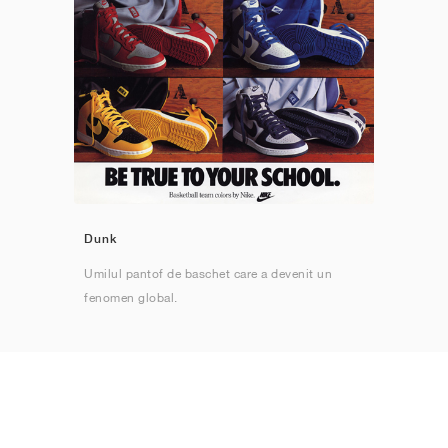
Dunk
Umilul pantof de baschet care a devenit un
fenomen global.