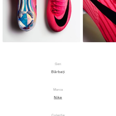
Gen
Bărbați
Marca
Nike
Colecție