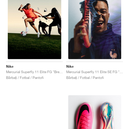
Nike
Nike
Mercurial Superfly 11 Elite FG "Break 'Em Pack"
Mercurial Superfly 11 Elite SE FG "Scorpion Pack"
Bărbați / Fotbal / Pantofi
Bărbați / Fotbal / Pantofi