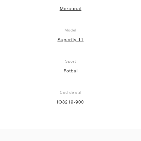
Mercurial
Model
Superfly 11
Sport
Fotbal
Cod de stil
IO8219-900