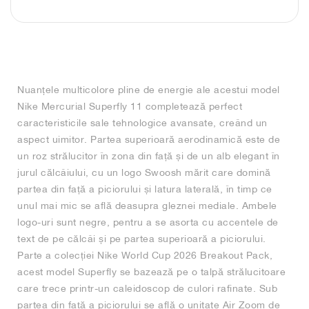
FIELD GENERAL
CRAZE
ADIRACER
MULE
471
GEL-CUMULUS 16
G.T. CUT
FORCE 58
TEKKIRA CUP
508
JORDAN
KILLSHOT 2
MOTO 2K
ITALIA
LEGACY 312
ALLERDALE
G.T. FUTURE
PS8
ALOHA SUPER
600
TOTAL 90
PHENOMENA
FORUM
JUMPMAN JACK
2000
VERTEBRAE
808
Nuanțele multicolore pline de energie ale acestui model
Nike Mercurial Superfly 11 completează perfect
AVA ROVER
1000
HAMBURG
204L
AIR MAX 95
933
caracteristicile sale tehnologice avansate, creând un
aspect uimitor. Partea superioară aerodinamică este de
MIND
860V2
un roz strălucitor în zona din față și de un alb elegant în
jurul călcâiului, cu un logo Swoosh mărit care domină
AIR RIFT
partea din față a piciorului și latura laterală, în timp ce
unul mai mic se află deasupra gleznei mediale. Ambele
logo-uri sunt negre, pentru a se asorta cu accentele de
text de pe călcâi și pe partea superioară a piciorului.
Parte a colecției Nike World Cup 2026 Breakout Pack,
acest model Superfly se bazează pe o talpă strălucitoare
care trece printr-un caleidoscop de culori rafinate. Sub
partea din față a piciorului se află o unitate Air Zoom de