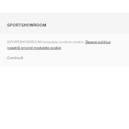
SPORTSHOWROOM
Despre noi
SPORTSHOWROOM folosește module cookie.
Despre politica
Contact
noastră privind modulele cookie
.
Sitemap
Continuă
Branduri
Nike
Jordan
adidas
New Balance
ASICS
PUMA
Converse